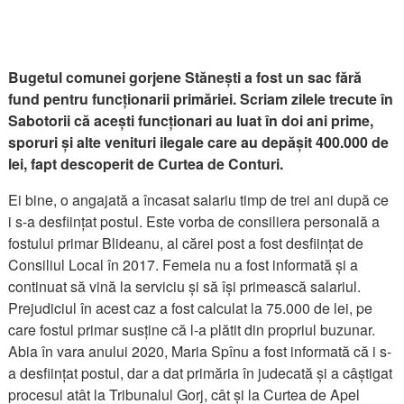
Bugetul comunei gorjene Stănești a fost un sac fără
fund pentru funcționarii primăriei. Scriam zilele trecute în
Sabotorii că acești funcționari au luat în doi ani prime,
sporuri și alte venituri ilegale care au depășit 400.000 de
lei, fapt descoperit de Curtea de Conturi.
Ei bine, o angajată a încasat salariu timp de trei ani după ce
i s-a desființat postul. Este vorba de consiliera personală a
fostului primar Blideanu, al cărei post a fost desființat de
Consiliul Local în 2017. Femeia nu a fost informată și a
continuat să vină la serviciu și să își primească salariul.
Prejudiciul în acest caz a fost calculat la 75.000 de lei, pe
care fostul primar susține că l-a plătit din propriul buzunar.
Abia în vara anului 2020, Maria Spînu a fost informată că i s-
a desființat postul, dar a dat primăria în judecată și a câștigat
procesul atât la Tribunalul Gorj, cât și la Curtea de Apel