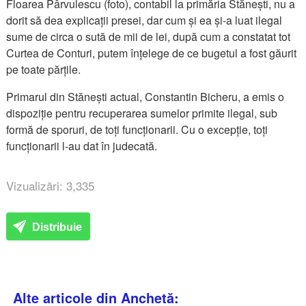
Floarea Pârvulescu (foto), contabil la primăria Stănești, nu a
dorit să dea explicații presei, dar cum și ea și-a luat ilegal
sume de circa o sută de mii de lei, după cum a constatat tot
Curtea de Conturi, putem înțelege de ce bugetul a fost găurit
pe toate părțile.
Primarul din Stănești actual, Constantin Bicheru, a emis o
dispoziție pentru recuperarea sumelor primite ilegal, sub
formă de sporuri, de toți funcționarii. Cu o excepție, toți
funcționarii l-au dat în judecată.
Vizualizări: 3,335
Distribuie
Alte articole din Anchetă: