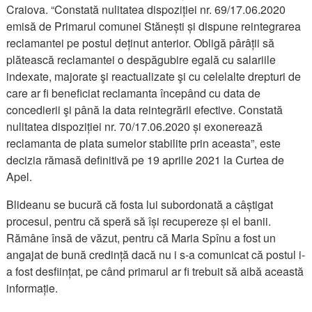
Craiova. “Constată nulitatea dispoziției nr. 69/17.06.2020
emisă de Primarul comunei Stănești și dispune reintegrarea
reclamantei pe postul deținut anterior. Obligă pârâții să
plătească reclamantei o despăgubire egală cu salariile
indexate, majorate şi reactualizate şi cu celelalte drepturi de
care ar fi beneficiat reclamanta începând cu data de
concedierii şi până la data reintegrării efective. Constată
nulitatea dispoziției nr. 70/17.06.2020 și exonerează
reclamanta de plata sumelor stabilite prin aceasta”, este
decizia rămasă definitivă pe 19 aprilie 2021 la Curtea de
Apel.
Blideanu se bucură că fosta lui subordonată a câștigat
procesul, pentru că speră să își recupereze și el banii.
Rămâne însă de văzut, pentru că Maria Spînu a fost un
angajat de bună credință dacă nu i s-a comunicat că postul i-
a fost desființat, pe când primarul ar fi trebuit să aibă această
informație.