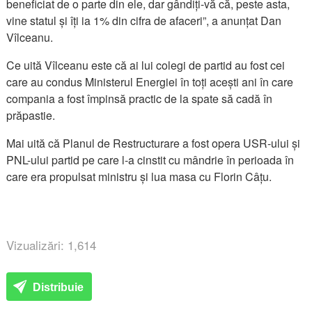
beneficiat de o parte din ele, dar gândiți-vă că, peste asta,
vine statul și îți ia 1% din cifra de afaceri”, a anunțat Dan
Vîlceanu.
Ce uită Vîlceanu este că ai lui colegi de partid au fost cei
care au condus Ministerul Energiei în toți acești ani în care
compania a fost împinsă practic de la spate să cadă în
prăpastie.
Mai uită că Planul de Restructurare a fost opera USR-ului și
PNL-ului partid pe care l-a cinstit cu mândrie în perioada în
care era propulsat ministru și lua masa cu Florin Câțu.
Vizualizări: 1,614
Distribuie