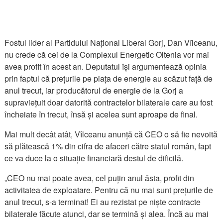
Fostul lider al Partidului Național Liberal Gorj, Dan Vîlceanu,
nu crede că cei de la Complexul Energetic Oltenia vor mai
avea profit în acest an. Deputatul își argumentează opinia
prin faptul că prețurile pe piața de energie au scăzut față de
anul trecut, iar producătorul de energie de la Gorj a
supraviețuit doar datorită contractelor bilaterale care au fost
încheiate în trecut, însă și acelea sunt aproape de final.
Mai mult decât atât, Vîlceanu anunță că CEO o să fie nevoită
să plătească 1% din cifra de afaceri către statul român, fapt
ce va duce la o situație financiară destul de dificilă.
„CEO nu mai poate avea, cel puțin anul ăsta, profit din
activitatea de exploatare. Pentru că nu mai sunt prețurile de
anul trecut, s-a terminat! Ei au rezistat pe niște contracte
bilaterale făcute atunci, dar se termină și alea. Încă au mai