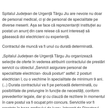
Spitalul Județean de Urgență Târgu Jiu are nevoie nu doar
de personal medical, ci și de personal de specialitate pe
diverse meserii. Așa se face că reprezentanții instituției au
postat un anunț din care reiese că sunt interesați să
găsească doi electricieni cu experiență.
Contractul de muncă va fi unul cu durată determinată.
„Spitalul Județean de Urgență Târgu Jiu organizează
selecție de oferte în vederea atribuirii contractului de prestări
servicii cu obiectul „Servicii asigurare personal de
specialitate electrician- două posturi” astfel: 2 posturi
electrician I, cu o vechime în specialitate de minimum 9 ani.
(...) Durata contractului va fi pe perioadă determinată, cu
posibilitate de prelungire în funcție de necesități, conform
prevederilor legale, dar și cu clauză de reziliere în momentul
în care postul va fi ocupat prin concurs. Serviciile vor fi
prestate în baza graficului de lucru, întocmit de Directorul