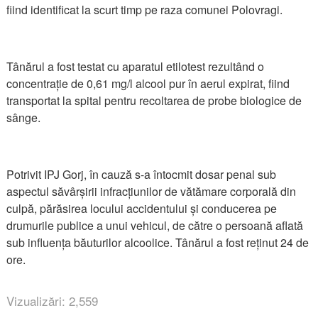
fiind identificat la scurt timp pe raza comunei Polovragi.
Tânărul a fost testat cu aparatul etilotest rezultând o
concentrație de 0,61 mg/l alcool pur în aerul expirat, fiind
transportat la spital pentru recoltarea de probe biologice de
sânge.
Potrivit IPJ Gorj, în cauză s-a întocmit dosar penal sub
aspectul săvârșirii infracțiunilor de vătămare corporală din
culpă, părăsirea locului accidentului și conducerea pe
drumurile publice a unui vehicul, de către o persoană aflată
sub influența băuturilor alcoolice. Tânărul a fost reținut 24 de
ore.
Vizualizări: 2,559