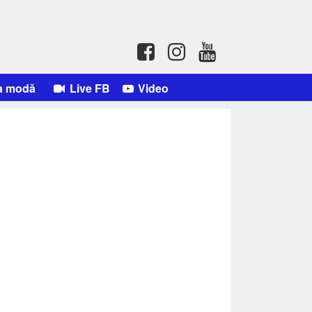
a modă
Live FB
Video