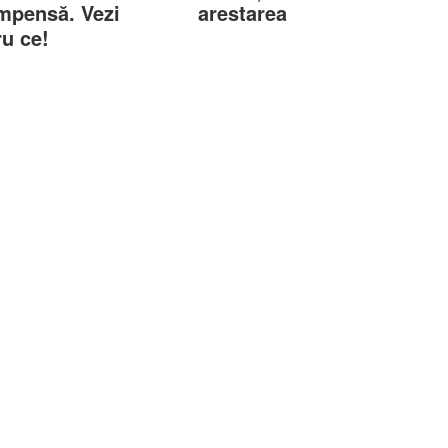
mpensă. Vezi
arestarea
ru ce!