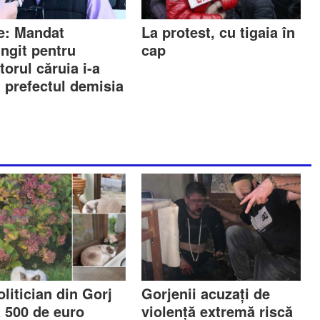
e: Mandat
La protest, cu tigaia în
ungit pentru
cap
torul căruia i-a
t prefectul demisia
litician din Gorj
Gorjenii acuzați de
ă 500 de euro
violență extremă riscă