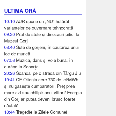
ULTIMA ORĂ
10:10
AUR spune un „NU” hotărât
variantelor de guvernare tehnocrată
09:30
Praf de stele și dinozauri pitici la
Muzeul Gorj
08:40
Sute de gorjeni, în căutarea unui
loc de muncă
07:58
Muzică, dans și voie bună, în
curând la Scoarța
20:26
Scandal pe o stradă din Târgu Jiu
19:41
CE Oltenia cere 730 de lei/MWh
și nu găsește cumpărători. Preț prea
mare azi sau chilipir anul viitor? Energia
din Gorj ar putea deveni brusc foarte
căutată
18:44
Tragedie la Zilele Comunei