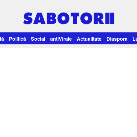
tă
Politică
Social
antiVirale
Actualitate
Diaspora
L