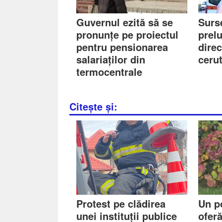
Guvernul ezită să se
Surs
pronunțe pe proiectul
prel
pentru pensionarea
direc
salariaților din
ceru
termocentrale
Citește și:
Protest pe clădirea
Un po
unei instituții publice
ofer