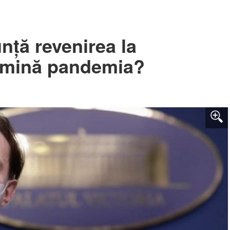
nță revenirea la
ermină pandemia?