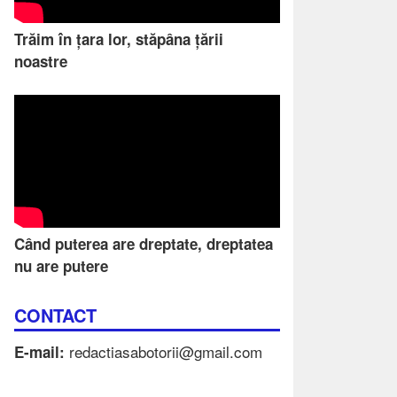
Trăim în țara lor, stăpâna țării
noastre
Când puterea are dreptate, dreptatea
nu are putere
CONTACT
redactiasabotorii@gmail.com
E-mail: