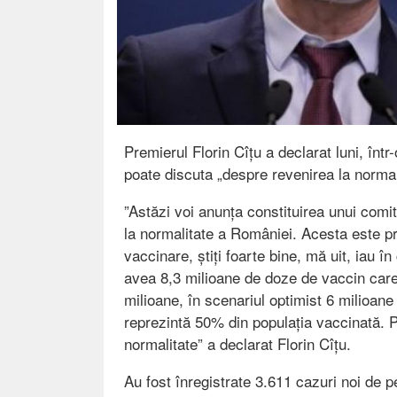
Premierul Florin Cîțu a declarat luni, într
poate discuta „despre revenirea la normal
”Astăzi voi anunța constituirea unui comite
la normalitate a României. Acesta este pr
vaccinare, știți foarte bine, mă uit, iau în
avea 8,3 milioane de doze de vaccin care 
milioane, în scenariul optimist 6 milioa
reprezintă 50% din populația vaccinată. Pu
normalitate” a declarat Florin Cîțu.
Au fost înregistrate 3.611 cazuri noi de p