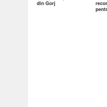
din Gorj
reco
pent