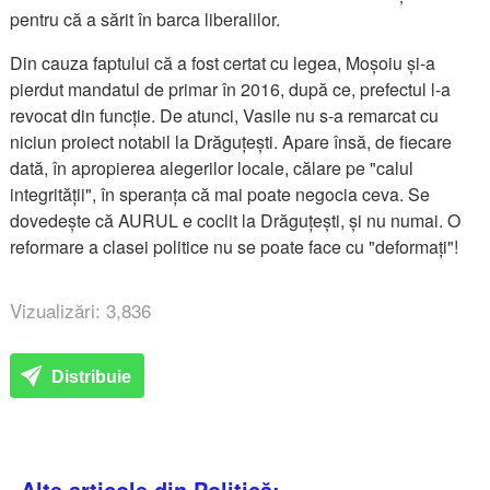
pentru că a sărit în barca liberalilor.
Din cauza faptului că a fost certat cu legea, Moșoiu și-a
pierdut mandatul de primar în 2016, după ce, prefectul l-a
revocat din funcție. De atunci, Vasile nu s-a remarcat cu
niciun proiect notabil la Drăguțești. Apare însă, de fiecare
dată, în apropierea alegerilor locale, călare pe "calul
integrității", în speranța că mai poate negocia ceva. Se
dovedește că AURUL e coclit la Drăguțești, și nu numai. O
reformare a clasei politice nu se poate face cu "deformați"!
Vizualizări: 3,836
Distribuie
Alte articole din Politică: