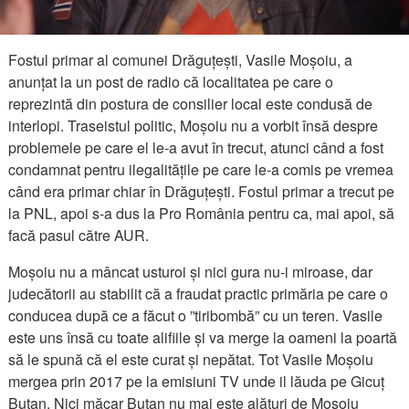
Fostul primar al comunei Drăguțești, Vasile Moșoiu, a
anunțat la un post de radio că localitatea pe care o
reprezintă din postura de consilier local este condusă de
interlopi. Traseistul politic, Moșoiu nu a vorbit însă despre
problemele pe care el le-a avut în trecut, atunci când a fost
condamnat pentru ilegalitățile pe care le-a comis pe vremea
când era primar chiar în Drăguțești. Fostul primar a trecut pe
la PNL, apoi s-a dus la Pro România pentru ca, mai apoi, să
facă pasul către AUR.
Moșoiu nu a mâncat usturoi și nici gura nu-i miroase, dar
judecătorii au stabilit că a fraudat practic primăria pe care o
conducea după ce a făcut o ”tiribombă” cu un teren. Vasile
este uns însă cu toate alifiile și va merge la oameni la poartă
să le spună că el este curat și nepătat. Tot Vasile Moșoiu
mergea prin 2017 pe la emisiuni TV unde il lăuda pe Gicuț
Butan. Nici măcar Butan nu mai este alături de Moșoiu