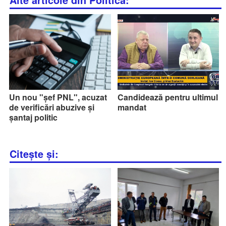
Un nou "șef PNL", acuzat
Candidează pentru ultimul
de verificări abuzive și
mandat
șantaj politic
Citește și: