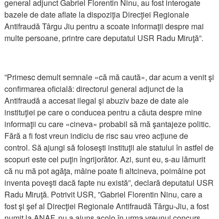
general adjunct Gabriel Florentin Ninu, au fost interogate
bazele de date aflate la dispoziţia Direcţiei Regionale
Antifraudă Târgu Jiu pentru a scoate informaţii despre mai
multe persoane, printre care deputatul USR Radu Miruţă”.
”Primesc demult semnale «că mă caută», dar acum a venit şi
confirmarea oficială: directorul general adjunct de la
Antifraudă a accesat ilegal şi abuziv baze de date ale
instituţiei pe care o conducea pentru a căuta despre mine
informaţii cu care «cineva» probabil să mă şantajeze politic.
Fără a fi fost vreun indiciu de risc sau vreo acţiune de
control. Să ajungi să foloseşti instituţii ale statului în astfel de
scopuri este cel puţin îngrijorător. Azi, sunt eu, s-au lămurit
că nu mă pot agăţa, mâine poate fi altcineva, poimâine pot
inventa poveşti dacă fapte nu există”, declară deputatul USR
Radu Miruţă. Potrivit USR, ”Gabriel Florentin Ninu, care a
fost şi şef al Direcţiei Regionale Antifraudă Târgu-Jiu, a fost
numit la ANAF, nu a ajuns acolo în urma vreunui concurs.