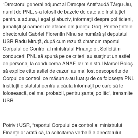
”Directorul general adjunct al Direcţiei Antifraudă Târgu-Jiu,
numit de PNL, s-a folosit de bazele de date ale instituţiei
pentru a aduna, ilegal şi abuziv, informaţii despre politicieni,
jurnalişti şi oameni de afaceri din judeţul Gorj. Printre ţintele
directorului Gabriel Florentin Ninu se numără şi deputatul
USR Radu Miruţă, după cum rezultă chiar din raportul
Corpului de Control al ministrului Finanţelor. Solicităm
conducerii PNL să spună pe ce criterii au susţinut un astfel
de personaj la conducerea ANAF, iar ministrul Marcel Boloş
să explice câte astfel de cazuri au mai fost descoperite de
Corpul de control, ce măsuri s-au luat şi de ce foloseşte PNL
instituţiile statului pentru a căuta informaţii pe care să le
folosească, cel mai probabil, pentru şantaj politic”, transmite
USR.
Potrivit USR, ”raportul Corpului de control al ministrului
Finanţelor arată că, la solicitarea verbală a directorului