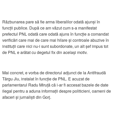
Răzbunarea pare să fie arma liberalilor odată ajunși în
funcții publice. După ce am văzut cum s-a manifestat
prefectul PNL odată care odată ajuns în funcție a comandat
verificări care mai de care mai hilare și controale abuzive în
instituții care nici nu-i sunt subordonate, un alt șef impus tot
de PNL e arătat cu degetul fix din același motiv.
Mai concret, e vorba de directorul adjunct de la Antifraudă
Târgu Jiu, instalat în funcție de PNL. E acuzat de
parlamentarul Radu Miruță că i-ar fi accesat bazele de date
ilegal pentru a aduna informații despre politicieni, oameni de
afaceri și jurnaliști din Gorj.