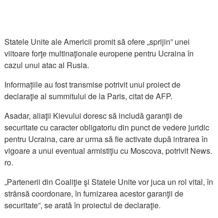
Statele Unite ale Americii promit să ofere „sprijin” unei
viitoare forţe multinaţionale europene pentru Ucraina în
cazul unui atac al Rusia.
Informațiile au fost transmise potrivit unui proiect de
declaraţie al summitului de la Paris, citat de AFP.
Asadar, aliaţii Kievului doresc să includă garanţii de
securitate cu caracter obligatoriu din punct de vedere juridic
pentru Ucraina, care ar urma să fie activate după intrarea în
vigoare a unui eventual armistiţiu cu Moscova, potrivit News.
ro.
„Partenerii din Coaliţie şi Statele Unite vor juca un rol vital, în
strânsă coordonare, în furnizarea acestor garanţii de
securitate”, se arată în proiectul de declaraţie.