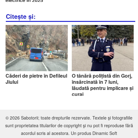
electrice în 2025
Citește și:
Căderi de pietre în Defileul
O tânără polițistă din Gorj,
Jiului
însărcinată în 7 luni,
lăudată pentru implicare și
curaj
© 2026 Sabotorii; toate drepturile rezervate. Textele şi fotografiile
sunt proprietatea titularilor de copyright şi nu pot fi reproduse fără
acordul scris al acestora. Un produs
Dinamic Soft