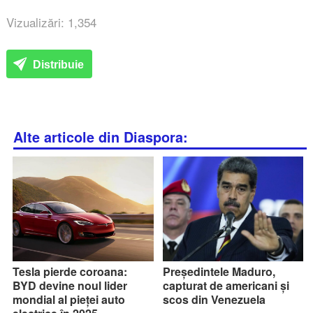
Vizualizări: 1,354
Distribuie
Alte articole din Diaspora:
Tesla pierde coroana:
Președintele Maduro,
BYD devine noul lider
capturat de americani și
mondial al pieței auto
scos din Venezuela