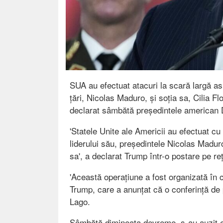
SUA au efectuat atacuri la scară largă as
țări, Nicolas Maduro, și soția sa, Cilia Fl
declarat sâmbătă președintele american 
'Statele Unite ale Americii au efectuat c
liderului său, președintele Nicolas Madur
sa', a declarat Trump într-o postare pe re
'Această operațiune a fost organizată în 
Trump, care a anunțat că o conferință de 
Lago.
Sâmbătă dimineața devreme, s-au auzit exp