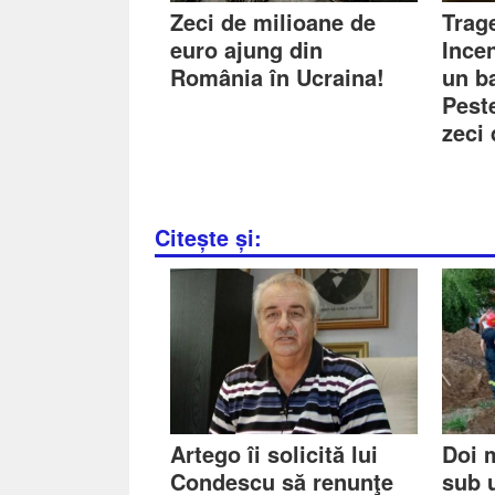
Zeci de milioane de
Trage
euro ajung din
Ince
România în Ucraina!
un b
Peste
zeci 
Citește și:
Artego îi solicită lui
Doi m
Condescu să renunţe
sub 