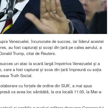
upra Venezuelei, încununate de succes, iar liderul acestei
ores, au fost capturați și scoși din țară pe calea aerului, a
Donald Trump, citat de Reuters.
u succes un atac la scară largă împotriva Venezuelei și a
o, care a fost capturat și scos din țară împreună cu soția
țeaua Truth Social.
colaborare cu forțele de ordine din SUA', a mai spus
presă va avea loc sâmbătă, la ora locală 11:00, la Mar-a-
lozii și posibile survoluri militare deasupra Caracasului,