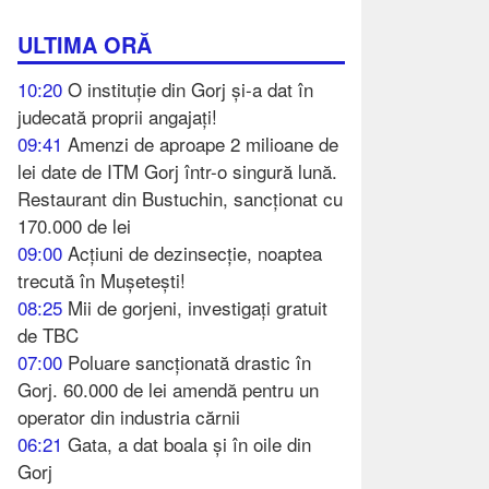
ULTIMA ORĂ
10:20
O instituție din Gorj și-a dat în
judecată proprii angajați!
09:41
Amenzi de aproape 2 milioane de
lei date de ITM Gorj într-o singură lună.
Restaurant din Bustuchin, sancționat cu
170.000 de lei
09:00
Acțiuni de dezinsecție, noaptea
trecută în Mușetești!
08:25
Mii de gorjeni, investigați gratuit
de TBC
07:00
Poluare sancționată drastic în
Gorj. 60.000 de lei amendă pentru un
operator din industria cărnii
06:21
Gata, a dat boala și în oile din
Gorj