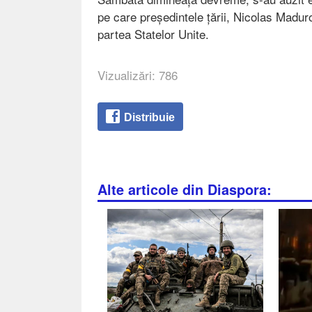
pe care președintele țării, Nicolas Maduro,
partea Statelor Unite.
Vizualizări: 786
Distribuie
Alte articole din Diaspora: