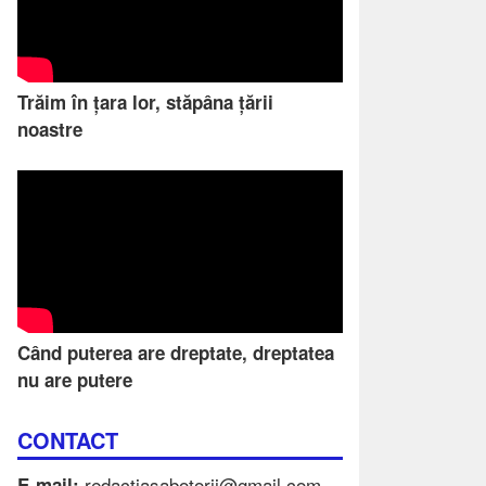
Trăim în țara lor, stăpâna țării
noastre
Când puterea are dreptate, dreptatea
nu are putere
CONTACT
redactiasabotorii@gmail.com
E-mail: