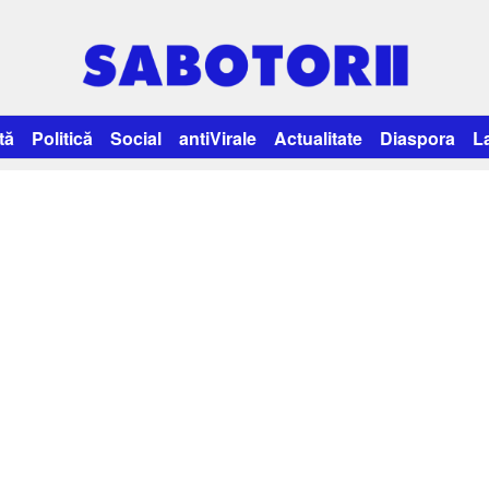
tă
Politică
Social
antiVirale
Actualitate
Diaspora
L