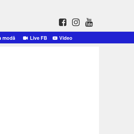
a modă
Live FB
Video