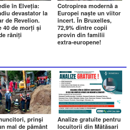
die în Elveția:
Cotropirea modernă a
ndiu devastator la
Europei naște un viitor
ar de Revelion.
incert. În Bruxelles,
 40 de morți și
72,9% dintre copii
de răniți
provin din familii
extra-europene!
uncitori, prinşi
Analize gratuite pentru
un mal de pământ
locuitorii din Mătăsari