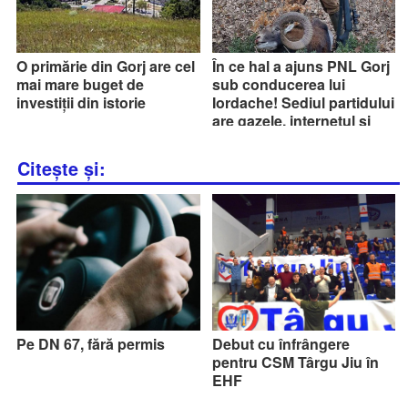
O primărie din Gorj are cel
În ce hal a ajuns PNL Gorj
mai mare buget de
sub conducerea lui
investiții din istorie
Iordache! Sediul partidului
are gazele, internetul și
cablul TV tăiate, urmează
apa și energia electrică!
Citește și:
Pe DN 67, fără permis
Debut cu înfrângere
pentru CSM Târgu Jiu în
EHF