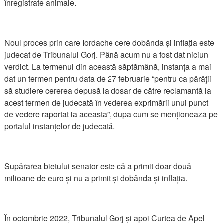
înregistrate animale.
Noul proces prin care Iordache cere dobânda și inflația este
judecat de Tribunalul Gorj. Până acum nu a fost dat niciun
verdict. La termenul din această săptămână, instanța a mai
dat un termen pentru data de 27 februarie “pentru ca pârâţii
să studiere cererea depusă la dosar de către reclamantă la
acest termen de judecată în vederea exprimării unui punct
de vedere raportat la aceasta”, după cum se menționează pe
portalul instanțelor de judecată.
Supărarea bietului senator este că a primit doar două
milioane de euro și nu a primit și dobânda și inflația.
În octombrie 2022, Tribunalul Gorj și apoi Curtea de Apel