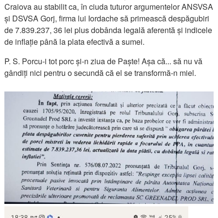
Craiova au stabilit ca, în ciuda tuturor argumentelor ANSVSA
și DSVSA Gorj, firma lui Iordache să primească despăgubiri
de 7.839.237, 36 lei plus dobânda legală aferentă și indicele
de inflație până la plata efectivă a sumei.
P. S. Porcu-i tot porc și-n ziua de Paște! Așa că... să nu vă
gândiți nici pentru o secundă că el se transformă-n miel.