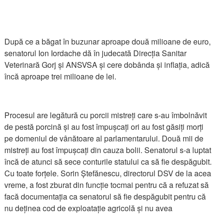
După ce a băgat în buzunar aproape două milioane de euro,
senatorul Ion Iordache dă în judecată Direcția Sanitar
Veterinară Gorj și ANSVSA și cere dobânda și inflația, adică
încă aproape trei milioane de lei.
Procesul are legătură cu porcii mistreți care s-au îmbolnăvit
de pestă porcină și au fost împușcați ori au fost găsiți morți
pe domeniul de vânătoare al parlamentarului. Două mii de
mistreți au fost împușcați din cauza bolii. Senatorul s-a luptat
încă de atunci să sece conturile statului ca să fie despăgubit.
Cu toate forțele. Sorin Ștefănescu, directorul DSV de la acea
vreme, a fost zburat din funcție tocmai pentru că a refuzat să
facă documentația ca senatorul să fie despăgubit pentru că
nu deținea cod de exploatație agricolă și nu avea