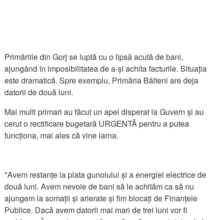
Primăriile din Gorj se luptă cu o lipsă acută de bani,
ajungând în imposibilitatea de a-și achita facturile. Situația
este dramatică. Spre exemplu, Primăria Bâlteni are deja
datorii de două luni.
Mai multi primari au făcut un apel disperat la Guvern și au
cerut o rectificare bugetară URGENTĂ pentru a putea
funcționa, mai ales că vine iarna.
"Avem restanțe la plata gunoiului și a energiei electrice de
două luni. Avem nevoie de bani să le achităm ca să nu
ajungem la somații și arierate și fim blocați de Finanțele
Publice. Dacă avem datorii mai mari de trei luni vor fi