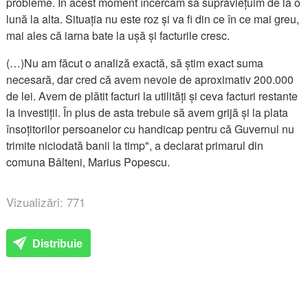
probleme. În acest moment încercăm să supraviețuim de la o
lună la alta. Situația nu este roz și va fi din ce în ce mai greu,
mai ales că iarna bate la ușă și facturile cresc.
(…)Nu am făcut o analiză exactă, să știm exact suma
necesară, dar cred că avem nevoie de aproximativ 200.000
de lei. Avem de plătit facturi la utilități și ceva facturi restante
la investiții. În plus de asta trebuie să avem grijă și la plata
însoțitorilor persoanelor cu handicap pentru că Guvernul nu
trimite niciodată banii la timp", a declarat primarul din
comuna Bâlteni, Marius Popescu.
Vizualizări: 771
Distribuie