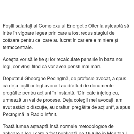
Foștii salariați ai Complexului Energetic Oltenia așteaptă să
intre în vigoare legea prin care a fost redus stagiul de
cotizare pentru cei care au lucrat în carierele miniere și
termocentrale.
Aceștia vor să le fie și lor recalculate pensiile în baza noii
legi, convinși fiind că vor avea pensii mai mari.
Deputatul Gheorghe Pecingină, de profesie avocat, a spus
că deja foștii colegi avocați au drafturi de documente
pregătite pentru acțiuni în instanță. “Din câte înțeleg eu,
urmează un val de procese. Deja colegii mei avocați, am
avut astăzi o discuție, au drafturi pregătite de acțiuni”, a spus
Pecingină la Radio Infinit.
Toată lumea așteaptă însă normele metodologice de
aplicare a legii care a fost publicată pe 19 iulie în Monitorul