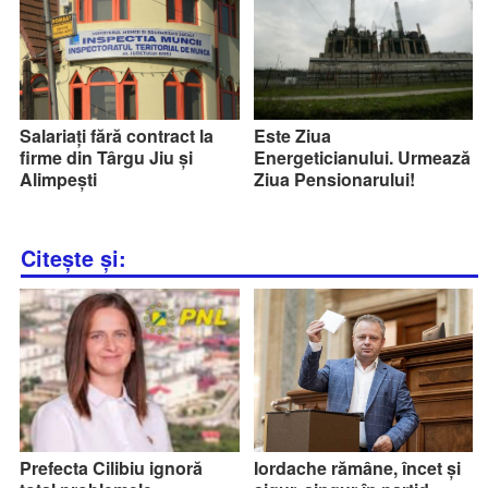
Salariați fără contract la
Este Ziua
firme din Târgu Jiu și
Energeticianului. Urmează
Alimpești
Ziua Pensionarului!
Citește și:
Prefecta Cilibiu ignoră
Iordache rămâne, încet și