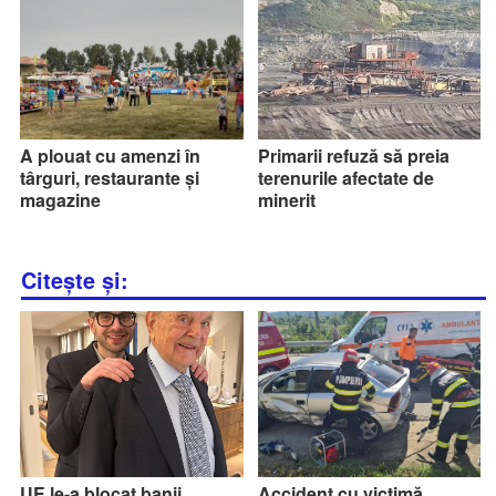
A plouat cu amenzi în
Primarii refuză să preia
târguri, restaurante și
terenurile afectate de
magazine
minerit
Citește și:
UE le-a blocat banii
Accident cu victimă