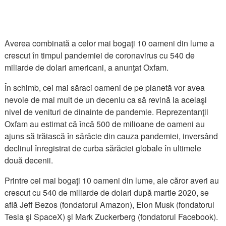
Averea combinată a celor mai bogaţi 10 oameni din lume a
crescut în timpul pandemiei de coronavirus cu 540 de
miliarde de dolari americani, a anunţat Oxfam.
În schimb, cei mai săraci oameni de pe planetă vor avea
nevoie de mai mult de un deceniu ca să revină la acelaşi
nivel de venituri de dinainte de pandemie. Reprezentanţii
Oxfam au estimat că încă 500 de milioane de oameni au
ajuns să trăiască în sărăcie din cauza pandemiei, inversând
declinul înregistrat de curba sărăciei globale în ultimele
două decenii.
Printre cei mai bogaţi 10 oameni din lume, ale căror averi au
crescut cu 540 de miliarde de dolari după martie 2020, se
află Jeff Bezos (fondatorul Amazon), Elon Musk (fondatorul
Tesla şi SpaceX) şi Mark Zuckerberg (fondatorul Facebook).