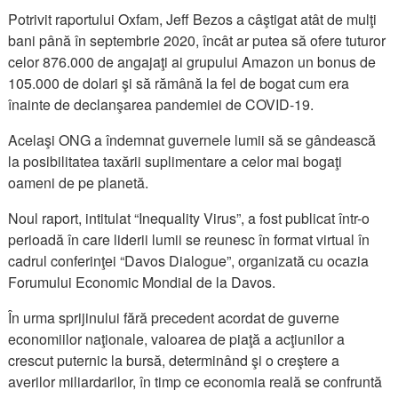
Potrivit raportului Oxfam, Jeff Bezos a câştigat atât de mulţi
bani până în septembrie 2020, încât ar putea să ofere tuturor
celor 876.000 de angajaţi ai grupului Amazon un bonus de
105.000 de dolari şi să rămână la fel de bogat cum era
înainte de declanşarea pandemiei de COVID-19.
Acelaşi ONG a îndemnat guvernele lumii să se gândească
la posibilitatea taxării suplimentare a celor mai bogaţi
oameni de pe planetă.
Noul raport, intitulat “Inequality Virus”, a fost publicat într-o
perioadă în care liderii lumii se reunesc în format virtual în
cadrul conferinţei “Davos Dialogue”, organizată cu ocazia
Forumului Economic Mondial de la Davos.
În urma sprijinului fără precedent acordat de guverne
economiilor naţionale, valoarea de piaţă a acţiunilor a
crescut puternic la bursă, determinând şi o creştere a
averilor miliardarilor, în timp ce economia reală se confruntă