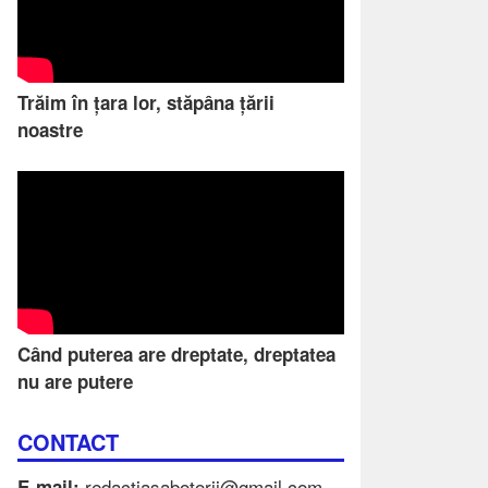
Trăim în țara lor, stăpâna țării
noastre
Când puterea are dreptate, dreptatea
nu are putere
CONTACT
redactiasabotorii@gmail.com
E-mail: