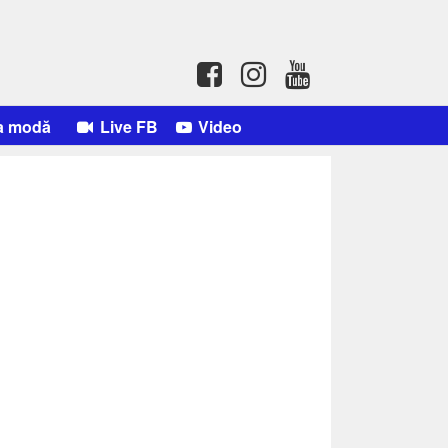
a modă
Live FB
Video