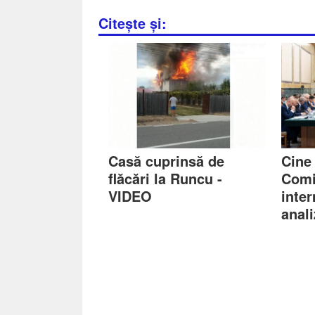
Citește și:
Casă cuprinsă de
Cine 
flăcări la Runcu -
Comi
VIDEO
inter
anali