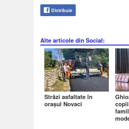
Distribuie
Alte articole din Social:
Străzi asfaltate în
Ghio
orașul Novaci
copii
famil
mode