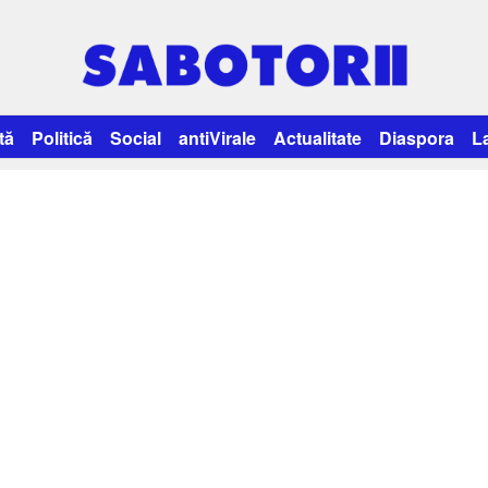
tă
Politică
Social
antiVirale
Actualitate
Diaspora
L