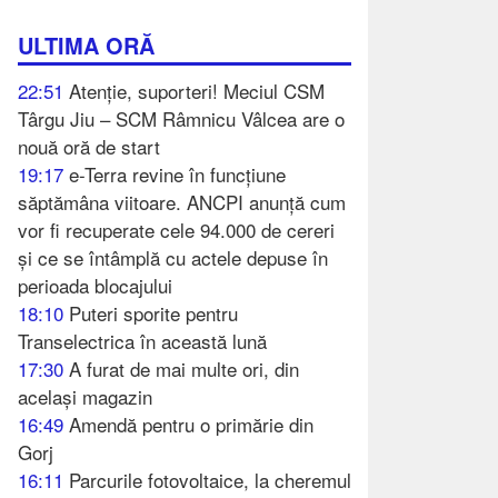
ULTIMA ORĂ
22:51
Atenție, suporteri! Meciul CSM
Târgu Jiu – SCM Râmnicu Vâlcea are o
nouă oră de start
19:17
e-Terra revine în funcțiune
săptămâna viitoare. ANCPI anunță cum
vor fi recuperate cele 94.000 de cereri
și ce se întâmplă cu actele depuse în
perioada blocajului
18:10
Puteri sporite pentru
Transelectrica în această lună
17:30
A furat de mai multe ori, din
același magazin
16:49
Amendă pentru o primărie din
Gorj
16:11
Parcurile fotovoltaice, la cheremul