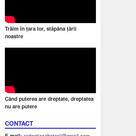
Trăim în țara lor, stăpâna țării
noastre
Când puterea are dreptate, dreptatea
nu are putere
CONTACT
redactiasabotorii@gmail.com
E-mail: