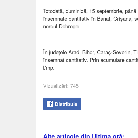
Totodată, duminică, 15 septembrie, până l
însemnate cantitativ în Banat, Crişana, s
nordul Dobrogei.
În judeţele Arad, Bihor, Caraş-Severin, T
însemnat cantitativ. Prin acumulare cantit
l/mp.
Vizualizări: 745
Distribuie
Alte articole din Ultima oră: