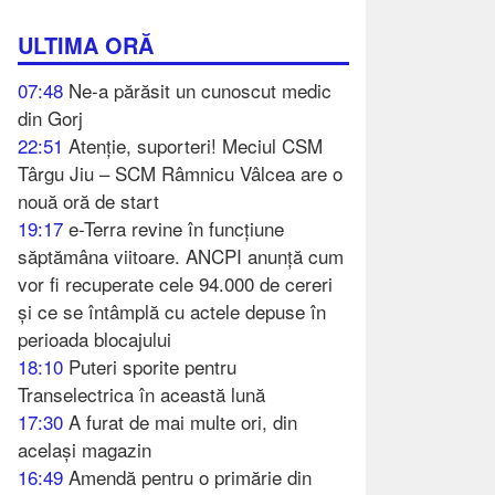
ULTIMA ORĂ
07:48
Ne-a părăsit un cunoscut medic
din Gorj
22:51
Atenție, suporteri! Meciul CSM
Târgu Jiu – SCM Râmnicu Vâlcea are o
nouă oră de start
19:17
e-Terra revine în funcțiune
săptămâna viitoare. ANCPI anunță cum
vor fi recuperate cele 94.000 de cereri
și ce se întâmplă cu actele depuse în
perioada blocajului
18:10
Puteri sporite pentru
Transelectrica în această lună
17:30
A furat de mai multe ori, din
același magazin
16:49
Amendă pentru o primărie din