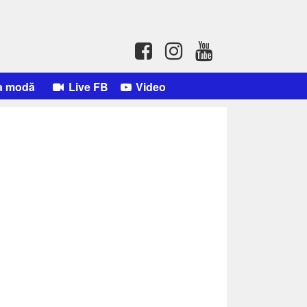
a modă
Live FB
Video