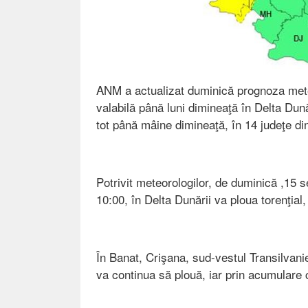
ANM a actualizat duminică prognoza meteo 
valabilă până luni dimineaţă în Delta Dună
tot până mâine dimineaţă, în 14 judeţe din 
Potrivit meteorologilor, de duminică ,15 s
10:00, în Delta Dunării va ploua torenţial, 
În Banat, Crişana, sud-vestul Transilvanie
va continua să plouă, iar prin acumulare c