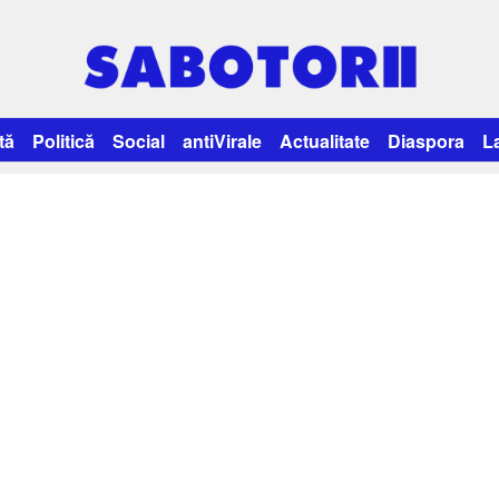
tă
Politică
Social
antiVirale
Actualitate
Diaspora
L