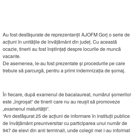
Au fost desfășurate de reprezentanții AJOFM Gorj o serie de
acțiuni în unitățile de învățământ din județ. Cu această
ocazie, tinerii au fost înștiințați despre locurile de muncă
vacante.
De asemenea, le-au fost prezentate și procedurile pe care
trebuie să parcurgă, pentru a primi indemnizația de șomaj.
În fiecare, după examenul de bacalaureat, numărul șomerilor
este „îngroșat” de tinerii care nu au reușit să promoveze
„examenul maturității”.
“Am desfășurat 25 de acțiuni de informare în instituții publice
de învățământ preuniversitar cu participarea unui număr de
947 de elevi din anii terminali, unde colegii mei i-au informat