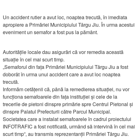
Un accident rutier a avut loc, noaptea trecută, în imediata
apropiere a Primăriei Municipiului Târgu Jiu. În urma acestui
eveniment un semafor a fost pus la pământ.
Autoritățile locale dau asigurări că vor remedia această
situație în cel mai scurt timp.
„Semaforul din fața Primăriei Municipiului Târgu Jiu a fost
doborât în urma unui accident care a avut loc noaptea
trecută.
Informăm cetățenii că, până la remedierea situației, nu vor
funcționa semafoarele din fața instituției și cele de la
trecerile de pietoni dinspre primărie spre Centrul Pietonal și
dinspre Palatul Prefecturii către Parcul Municipal.
Societatea care a instalat semafoarele în cadrul proiectului
INFOTRAFIC a fost notificată, urmând să intervină în cel mai
scurt timp”, au transmis reprezentanții Primăriei Târgu Jiu.