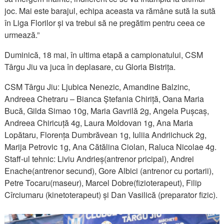
joc. Mai este barajul, echipa aceasta va rămâne sută la sută
în Liga Florilor și va trebui să ne pregătim pentru ceea ce
urmează.”
Duminică, 18 mai, în ultima etapă a campionatului, CSM
Târgu Jiu va juca în deplasare, cu Gloria Bistrița.
CSM Târgu Jiu: Ljubica Nenezic, Amandine Balzinc,
Andreea Chetraru – Bianca Ștefania Chiriță, Oana Maria
Bucă, Gilda Simao 10g, Maria Gavrilă 2g, Angela Pușcaș,
Andreea Chiricuță 4g, Laura Moldovan 1g, Ana Maria
Lopătaru, Florența Dumbrăvean 1g, Iuliia Andriichuck 2g,
Marija Petrovic 1g, Ana Cătălina Ciolan, Raluca Nicolae 4g.
Staff-ul tehnic: Liviu Andrieș(antrenor pricipal), Andrei
Enache(antrenor secund), Gore Albici (antrenor cu portarii),
Petre Tocaru(maseur), Marcel Dobre(fizioterapeut), Filip
Cîrciumaru (kinetoterapeut) și Dan Vasilică (preparator fizic).