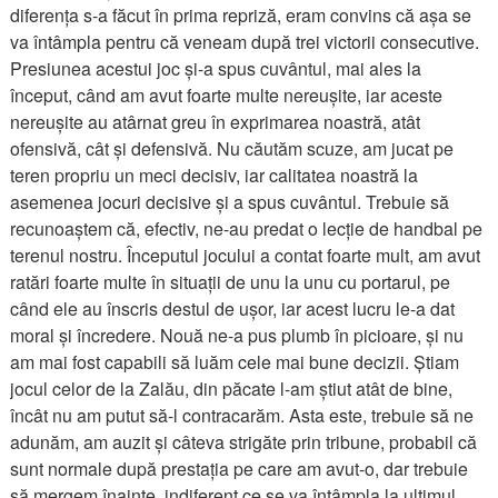
diferența s-a făcut în prima repriză, eram convins că așa se
va întâmpla pentru că veneam după trei victorii consecutive.
Presiunea acestui joc și-a spus cuvântul, mai ales la
început, când am avut foarte multe nereușite, iar aceste
nereușite au atârnat greu în exprimarea noastră, atât
ofensivă, cât și defensivă. Nu căutăm scuze, am jucat pe
teren propriu un meci decisiv, iar calitatea noastră la
asemenea jocuri decisive și a spus cuvântul. Trebuie să
recunoaștem că, efectiv, ne-au predat o lecție de handbal pe
terenul nostru. Începutul jocului a contat foarte mult, am avut
ratări foarte multe în situații de unu la unu cu portarul, pe
când ele au înscris destul de ușor, iar acest lucru le-a dat
moral și încredere. Nouă ne-a pus plumb în picioare, și nu
am mai fost capabili să luăm cele mai bune decizii. Știam
jocul celor de la Zalău, din păcate l-am știut atât de bine,
încât nu am putut să-l contracarăm. Asta este, trebuie să ne
adunăm, am auzit și câteva strigăte prin tribune, probabil că
sunt normale după prestația pe care am avut-o, dar trebuie
să mergem înainte, indiferent ce se va întâmpla la ultimul