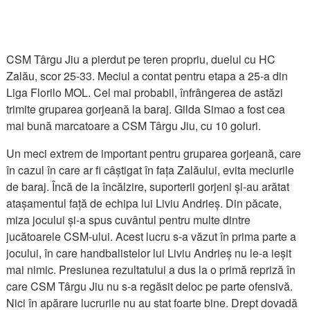
CSM Târgu Jiu a pierdut pe teren propriu, duelul cu HC
Zalău, scor 25-33. Meciul a contat pentru etapa a 25-a din
Liga Florilo MOL. Cel mai probabil, înfrângerea de astăzi
trimite gruparea gorjeană la baraj. Gilda Simao a fost cea
mai bună marcatoare a CSM Târgu Jiu, cu 10 goluri.
Un meci extrem de important pentru gruparea gorjeană, care
în cazul în care ar fi câștigat în fața Zalăului, evita meciurile
de baraj. Încă de la încălzire, suporterii gorjeni și-au arătat
atașamentul față de echipa lui Liviu Andrieș. Din păcate,
miza jocului și-a spus cuvântul pentru multe dintre
jucătoarele CSM-ului. Acest lucru s-a văzut în prima parte a
jocului, în care handbalistelor lui Liviu Andrieș nu le-a ieșit
mai nimic. Presiunea rezultatului a dus la o primă repriză în
care CSM Târgu Jiu nu s-a regăsit deloc pe parte ofensivă.
Nici în apărare lucrurile nu au stat foarte bine. Drept dovadă