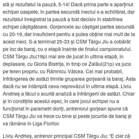
stă și rezultatul la pauză, 5-14! Dacă prima parte a aparținut
echipei oaspete, în partea secundă meciul s-a echilibrat, dar
rezultatul înregistrat la pauză a fost decisiv în stabilirea
echipei câștigătoare. Gorjencele au câștigat partea secundă
cu 20-19, dar insuficient pentru a putea obține mai mult de la
acest meci. S-a terminat 25-33 și CSM Târgu Jiu a cobărât
pe loc de baraj, cu o etapă înainte de finalul campionatului.
CSM Târgu Jiu(19p) mai are de jucat în ultima etapă, în
deplasare, cu Gloria Bistrița, în timp ce Zalăul(21p) va juca
pe teren propriu, cu Râmnicu Vâlcea. Cel mai probabil,
înfrângerea de astăzi trimite gruparea gorjeană la baraj. Asta
dacă nu se întâmplă ceva neprevăzut în ultima etapă. Liviu
Andrieș a făcut o scurtă analiză a înfrângerii de astăzi. Chiar
și în condițiile acestui eșec, în care jocul echipei nu a
funcționat în parametri doriți, antrenorul gorjean spune că
CSM Târgu Jiu va trece cu bine și peste jocurile de baraj și
va rămâne în Liga Florilor.
Liviu Andrieș, antrenor principal CSM Târgu Jiu: ”E clar că