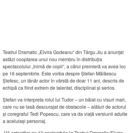
Teatrul Dramatic „Elvira Godeanu” din Târgu Jiu a anunțat
astăzi cooptarea unui nou membru în distribuția
spectacolului „Inimă de copil”, a cărui premieră va avea loc
pe 16 septembrie. Este vorba despre Ștefan Mălăescu
Ștefesc, un tânăr actor în vârstă de doar 11 ani, descris de
echipă ca fiind extrem de talentat, disciplinat și serios.
Ștefan va interpreta rolul lui Tudor – un băiat cu visuri mari,
care nu se lasă descurajat de obstacole – alături de actorul
și coregraful Tedi Popescu, care va da viață versiunii adulte
a aceluiași personaj.
„Vă așteptăm pe 16 septembrie la Teatrul Dramatic 'Elvira