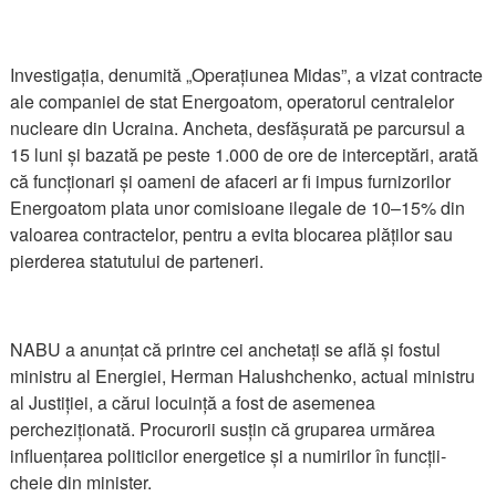
Investigația, denumită „Operațiunea Midas”, a vizat contracte
ale companiei de stat Energoatom, operatorul centralelor
nucleare din Ucraina. Ancheta, desfășurată pe parcursul a
15 luni și bazată pe peste 1.000 de ore de interceptări, arată
că funcționari și oameni de afaceri ar fi impus furnizorilor
Energoatom plata unor comisioane ilegale de 10–15% din
valoarea contractelor, pentru a evita blocarea plăților sau
pierderea statutului de parteneri.
NABU a anunțat că printre cei anchetați se află și fostul
ministru al Energiei, Herman Halushchenko, actual ministru
al Justiției, a cărui locuință a fost de asemenea
percheziționată. Procurorii susțin că gruparea urmărea
influențarea politicilor energetice și a numirilor în funcții-
cheie din minister.