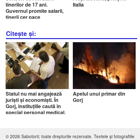
tinerilor de 17 ani.
Italia
Guvernul promite salarii,
tinerii cer pace
Citește și:
Statul nu mai angajează
Apelul unui primar din
juriști și economiști. În
Gorj
Gorj, instituțiile caută în
special personal medical,
tehnic și de îngrijire, pe
fondul anunțatelor
concedieri
© 2026 Sabotorii; toate drepturile rezervate. Textele şi fotografiile