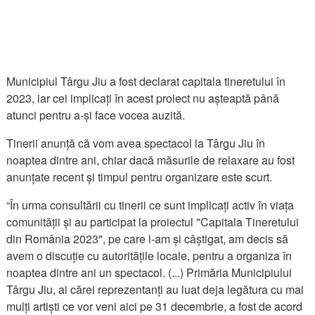
Municipiul Târgu Jiu a fost declarat capitala tineretului în
2023, iar cei implicați în acest proiect nu așteaptă până
atunci pentru a-și face vocea auzită.
Tinerii anunță că vom avea spectacol la Târgu Jiu în
noaptea dintre ani, chiar dacă măsurile de relaxare au fost
anunțate recent și timpul pentru organizare este scurt.
“În urma consultării cu tinerii ce sunt implicați activ în viața
comunității și au participat la proiectul "Capitala Tineretului
din România 2023", pe care l-am și câștigat, am decis să
avem o discuție cu autoritățile locale, pentru a organiza în
noaptea dintre ani un spectacol. (...) Primăria Municipiului
Târgu Jiu, ai cărei reprezentanți au luat deja legătura cu mai
mulți artiști ce vor veni aici pe 31 decembrie, a fost de acord