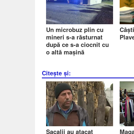
Un microbuz plin cu
Câșt
mineri s-a răsturnat
Plav
după ce s-a ciocnit cu
o altă mașină
Citește și:
Șacalii au atacat
Maga