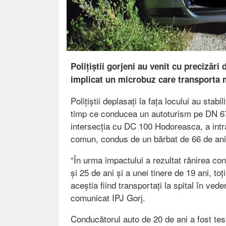
Polițiștii gorjeni au venit cu precizări 
implicat un microbuz care transporta m
Polițiștii deplasați la fața locului au stab
timp ce conducea un autoturism pe DN 67 
intersecția cu DC 100 Hodoreasca, a intra
comun, condus de un bărbat de 66 de an
“În urma impactului a rezultat rănirea con
și 25 de ani și a unei tinere de 19 ani, to
aceștia fiind transportați la spital în vede
comunicat IPJ Gorj.
Conducătorul auto de 20 de ani a fost testa