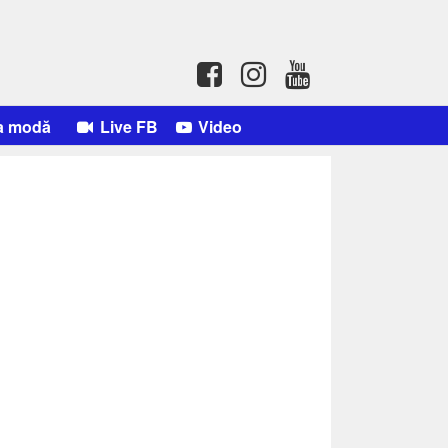
a modă
Live FB
Video