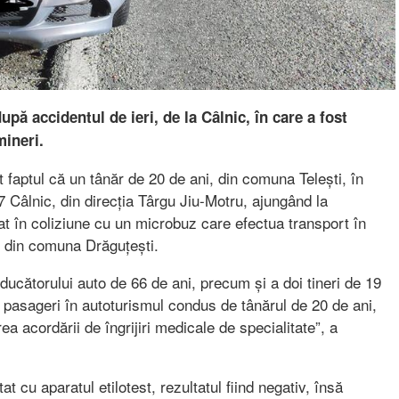
după accidentul de ieri, de la Câlnic, în care a fost
ineri.
ilit faptul că un tânăr de 20 de ani, din comuna Telești, în
Câlnic, din direcția Târgu Jiu-Motru, ajungând la
t în coliziune cu un microbuz care efectua transport în
i din comuna Drăguțești.
ducătorului auto de 66 de ani, precum și a doi tineri de 19
ți pasageri în autoturismul condus de tânărul de 20 de ani,
rea acordării de îngrijiri medicale de specialitate”, a
t cu aparatul etilotest, rezultatul fiind negativ, însă