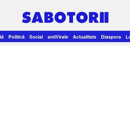
tă
Politică
Social
antiVirale
Actualitate
Diaspora
L