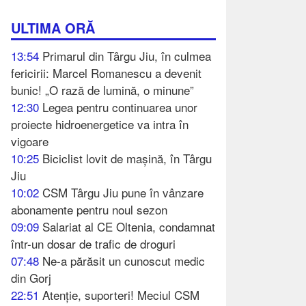
ULTIMA ORĂ
13:54
Primarul din Târgu Jiu, în culmea
fericirii: Marcel Romanescu a devenit
bunic! „O rază de lumină, o minune”
12:30
Legea pentru continuarea unor
proiecte hidroenergetice va intra în
vigoare
10:25
Biciclist lovit de mașină, în Târgu
Jiu
10:02
CSM Târgu Jiu pune în vânzare
abonamente pentru noul sezon
09:09
Salariat al CE Oltenia, condamnat
într-un dosar de trafic de droguri
07:48
Ne-a părăsit un cunoscut medic
din Gorj
22:51
Atenție, suporteri! Meciul CSM