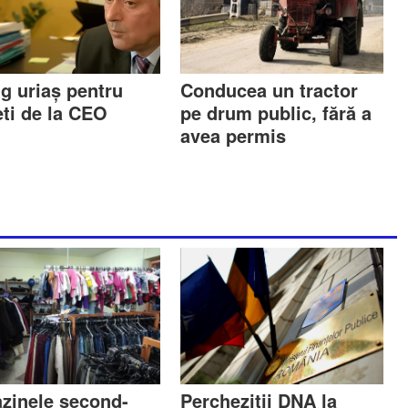
ig uriaș pentru
Conducea un tractor
eti de la CEO
pe drum public, fără a
avea permis
zinele second-
Percheziții DNA la