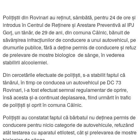
Polițiștii din Rovinari au reținut, sâmbătă, pentru 24 de ore și
introdus în Centrul de Reținere și Arestare Preventivă al IPJ
Gorj, un tânăr, de 29 de ani, din comuna Câlnic, bănuit de
săvârșirea infracțiunilor de conducere a unui autovehicul, pe
drumurile publice, fără a deține permis de conducere și refuz
de prelevare de mostre biologice de sânge, în vederea
stabilirii alcoolemiei.
Din cercetările efectuate de polițiști, s-a stabilit faptul că
tânărul, în timp ce conducea un autovehicul pe DC 73
Rovinari, i-a fost efectuat semnal regulamentar de oprire,
însă acesta și-a continuat deplasarea, fiind urmărit în trafic
de polițiști și oprit în comuna Câlnic.
Polițiștii au constatat faptul că bărbatul nu deținea permis de
conducere pentru nicio categorie de autovehicule, refuzând
atât testarea cu aparatul etilotest, cât și prelevarea de mostre
biologice de sânge.