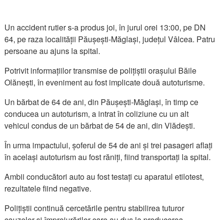
Un accident rutier s-a produs joi, în jurul orei 13:00, pe DN
64, pe raza localității Păușești-Măglași, județul Vâlcea. Patru
persoane au ajuns la spital.
Potrivit informațiilor transmise de polițiștii orașului Băile
Olănești, în eveniment au fost implicate două autoturisme.
Un bărbat de 64 de ani, din Păușești-Măglași, în timp ce
conducea un autoturism, a intrat în coliziune cu un alt
vehicul condus de un bărbat de 54 de ani, din Vlădești.
În urma impactului, șoferul de 54 de ani și trei pasageri aflați
în același autoturism au fost răniți, fiind transportați la spital.
Ambii conducători auto au fost testați cu aparatul etilotest,
rezultatele fiind negative.
Polițiștii continuă cercetările pentru stabilirea tuturor
cauzelor și împrejurărilor care au dus la producerea