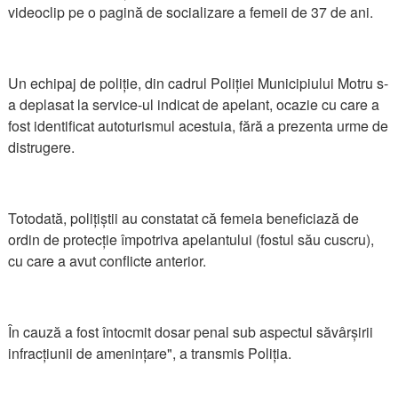
videoclip pe o pagină de socializare a femeii de 37 de ani.
Un echipaj de poliție, din cadrul Poliției Municipiului Motru s-
a deplasat la service-ul indicat de apelant, ocazie cu care a
fost identificat autoturismul acestuia, fără a prezenta urme de
distrugere.
Totodată, polițiștii au constatat că femeia beneficiază de
ordin de protecție împotriva apelantului (fostul său cuscru),
cu care a avut conflicte anterior.
În cauză a fost întocmit dosar penal sub aspectul săvârșirii
infracțiunii de amenințare", a transmis Poliția.