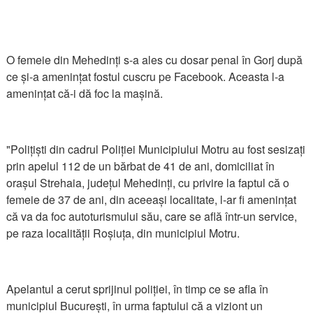
O femeie din Mehedinți s-a ales cu dosar penal în Gorj după
ce și-a amenințat fostul cuscru pe Facebook. Aceasta l-a
amenințat că-i dă foc la mașină.
"Polițiști din cadrul Poliției Municipiului Motru au fost sesizați
prin apelul 112 de un bărbat de 41 de ani, domiciliat în
orașul Strehaia, județul Mehedinți, cu privire la faptul că o
femeie de 37 de ani, din aceeași localitate, l-ar fi amenințat
că va da foc autoturismului său, care se află într-un service,
pe raza localității Roșiuța, din municipiul Motru.
Apelantul a cerut sprijinul poliției, în timp ce se afla în
municipiul București, în urma faptului că a viziont un