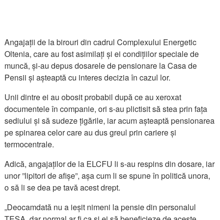
Angajații de la birouri din cadrul Complexului Energetic
Oltenia, care au fost asimilați și ei condițiilor speciale de
muncă, și-au depus dosarele de pensionare la Casa de
Pensii și așteaptă cu interes decizia în cazul lor.
Unii dintre ei au obosit probabil după ce au xeroxat
documentele în companie, ori s-au plictisit să stea prin fața
sediului și să sudeze țigările, iar acum așteaptă pensionarea
pe spinarea celor care au dus greul prin cariere și
termocentrale.
Adică, angajaților de la ELCFU li s-au respins din dosare, iar
unor ”lipitori de afișe”, așa cum li se spune în politică unora,
o să li se dea pe tavă acest drept.
„Deocamdată nu a ieșit nimeni la pensie din personalul
TESA, dar normal ar fi ca și ei să beneficieze de aceste