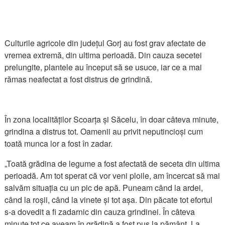
Culturile agricole din județul Gorj au fost grav afectate de
vremea extremă, din ultima perioadă. Din cauza secetei
prelungite, plantele au început să se usuce, iar ce a mai
rămas neafectat a fost distrus de grindină.
În zona localităților Scoarța și Săcelu, în doar câteva minute,
grindina a distrus tot. Oamenii au privit neputincioși cum
toată munca lor a fost în zadar.
„Toată grădina de legume a fost afectată de seceta din ultima
perioadă. Am tot sperat că vor veni ploile, am încercat să mai
salvăm situația cu un pic de apă. Puneam când la ardei,
când la roșii, când la vinete și tot așa. Din păcate tot efortul
s-a dovedit a fi zadarnic din cauza grindinei. În câteva
minute tot ce aveam în grădină a fost pus la pământ. La