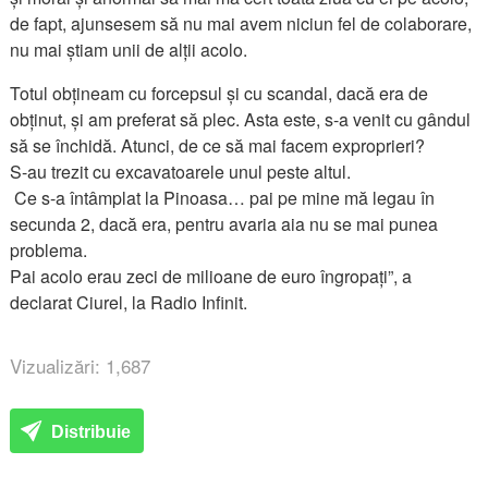
de fapt, ajunsesem să nu mai avem niciun fel de colaborare,
nu mai știam unii de alții acolo.
Totul obțineam cu forcepsul și cu scandal, dacă era de
obținut, și am preferat să plec. Asta este, s-a venit cu gândul
să se închidă. Atunci, de ce să mai facem exproprieri?
S-au trezit cu excavatoarele unul peste altul.
Ce s-a întâmplat la Pinoasa… pai pe mine mă legau în
secunda 2, dacă era, pentru avaria aia nu se mai punea
problema.
Pai acolo erau zeci de milioane de euro îngropați”, a
declarat Ciurel, la Radio Infinit.
Vizualizări: 1,687
Distribuie