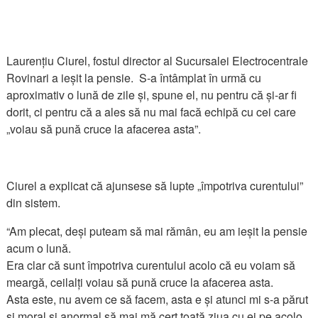
Laurențiu Ciurel, fostul director al Sucursalei Electrocentrale
Rovinari a ieșit la pensie. S-a întâmplat în urmă cu
aproximativ o lună de zile și, spune el, nu pentru că și-ar fi
dorit, ci pentru că a ales să nu mai facă echipă cu cei care
„voiau să pună cruce la afacerea asta”.
Ciurel a explicat că ajunsese să lupte „împotriva curentului”
din sistem.
“Am plecat, deși puteam să mai rămân, eu am ieșit la pensie
acum o lună.
Era clar că sunt împotriva curentului acolo că eu voiam să
meargă, ceilalți voiau să pună cruce la afacerea asta.
Asta este, nu avem ce să facem, asta e și atunci mi s-a părut
și moral și anormal să mai mă cert toată ziua cu ei pe acolo,