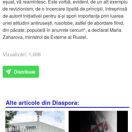
eșuat, vă reamintesc. Este vorbă, evident, de un alt exemplu
de revizionism, de o încercare lipsită de principii, întreprinsă
de autorii inițiativei pentru a-și spori importanța prin luarea
unei atitudini antirusești, rusofobe, astfel de abordare fiind,
din păcate, populară în anumite cercuri", a declarat Maria
Zaharova, ministrul de Externe al Rusiei.
Vizualizări: 1,608
Distribuie
Alte articole din Diaspora: