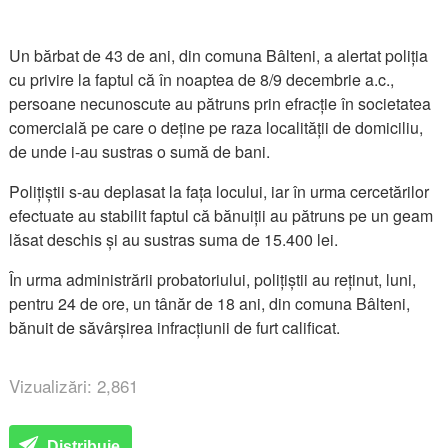
Un bărbat de 43 de ani, din comuna Bâlteni, a alertat poliția
cu privire la faptul că în noaptea de 8/9 decembrie a.c.,
persoane necunoscute au pătruns prin efracție în societatea
comercială pe care o deține pe raza localității de domiciliu,
de unde i-au sustras o sumă de bani.
Polițiștii s-au deplasat la fața locului, iar în urma cercetărilor
efectuate au stabilit faptul că bănuiții au pătruns pe un geam
lăsat deschis și au sustras suma de 15.400 lei.
În urma administrării probatoriului, polițiștii au reținut, luni,
pentru 24 de ore, un tânăr de 18 ani, din comuna Bâlteni,
bănuit de săvârșirea infracțiunii de furt calificat.
Vizualizări: 2,861
Distribuie