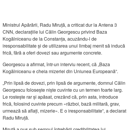
Ministrul Apărării, Radu Miruță, a criticat dur la Antena 3
CNN, declarațiile lui Călin Georgescu privind Baza
Kogălniceanu de la Constanța, acuzându-l de
iresponsabilitate și de utilizarea unui limbaj menit să inducă
frică, fără a oferi dovezi sau argumente concrete.
Georgescu a afirmat, într-un interviu recent, că „Baza
Kogălniceanu e cheia mizeriei din Uniunea Europeană”.
„Prin lipsă de dovezi, prin lipsă de argumente, domnul Călin
Georgescu folosește niște cuvinte cu un termen foarte larg.
Le rostește rar și apăsat, crezând că, prin asta, introduce
frică, folosind cuvinte precum «război, bază militară, grav,
urmează să aflați, mizerie». E o iresponsabilitate”, a declarat
Radu Miruță.
Miruță a pus sub semnul întrebării credibilitatea lui