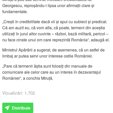
Georgescu, reproșându-i lipsa unor afirmații clare și
fundamentate.
„Crești în credibilitate dacă vii și spui cu subiect și predicat.
Că am auzit eu, că vom afla, că poate, termeni din aceștia
utilizați în jurul altor cuvinte – război, bază militară, pericol –
nu face cinste unui om care reprezintă România”, adaugă el.
Ministrul Apărării a sugerat, de asemenea, că un astfel de
limbaj ar putea servi unor interese ostile României.
„Pare că termenii ăștia sunt folosiți din manuale de
comunicare ale celor care au un interes în dezavantajul
României”, a conchis Miruță.
Vizualizări: 1,702
Distribuie