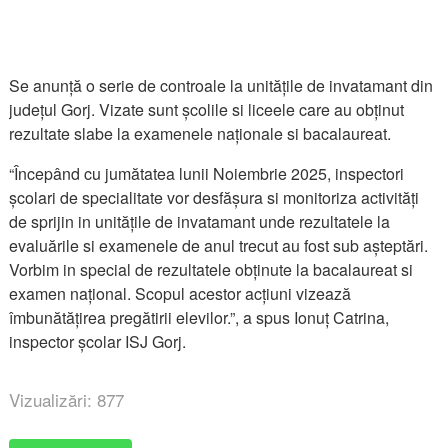
Se anunță o serie de controale la unitățile de invatamant din
județul Gorj. Vizate sunt școlile si liceele care au obținut
rezultate slabe la examenele naționale si bacalaureat.
“Începând cu jumătatea lunii Noiembrie 2025, inspectori
școlari de specialitate vor desfășura si monitoriza activități
de sprijin in unitățile de invatamant unde rezultatele la
evaluările si examenele de anul trecut au fost sub așteptări.
Vorbim in special de rezultatele obținute la bacalaureat si
examen național. Scopul acestor acțiuni vizează
îmbunătățirea pregătirii elevilor.”, a spus Ionuț Catrina,
inspector școlar ISJ Gorj.
Vizualizări: 877