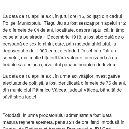
La data de 10 aprilie a.c., în jurul orei 15, polițiști din cadrul
Poliției Municipiului Târgu Jiu au fost sesizați prin apelul 112
de o femeie de 64 de ani, localitate, despre faptul că, în timp
ce se afla pe strada 1 Decembrie 1918, a fost abordată de o
persoană de sex feminin, care, prin metoda ghicitului, a
deposedat-o de 1.000 euro, oferindu-i, în schimb, într-un
șervețel, mai multe bijuterii fără valoare, precizând că nu
trebuie să desfacă șervețelul până în noaptea de Înviere.
La data de 18 aprilie a.c., în urma activităților investigative
efectuate de polițiști, a fost identificată o femeie de 75 de ani,
din municipiul Râmnicu Vâlcea, județul Vâlcea, bănuită de
săvârșirea faptei.
Totodată, în urma probatoriului administrat a fost luată
măsura reținerii acesteia, pentru 24 de ore, fiind introdusă în
Centrul de Reținere și Arestare Preventivă al IPJ Gorj.