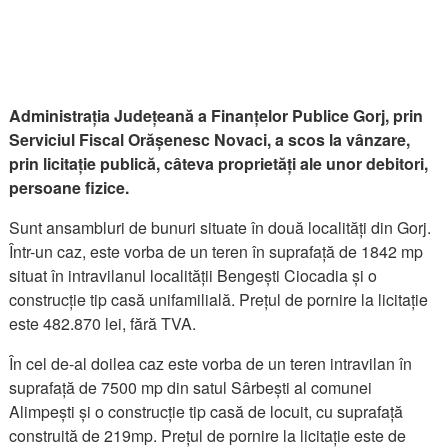
Administrația Județeană a Finanțelor Publice Gorj, prin
Serviciul Fiscal Orășenesc Novaci, a scos la vânzare,
prin licitație publică, câteva proprietăți ale unor debitori,
persoane fizice.
Sunt ansambluri de bunuri situate în două localități din Gorj.
Într-un caz, este vorba de un teren în suprafață de 1842 mp
situat în intravilanul localității Bengești Ciocadia și o
construcție tip casă unifamilială. Prețul de pornire la licitație
este 482.870 lei, fără TVA.
În cel de-al doilea caz este vorba de un teren intravilan în
suprafață de 7500 mp din satul Sârbești al comunei
Alimpești și o construcție tip casă de locuit, cu suprafață
construită de 219mp. Prețul de pornire la licitație este de