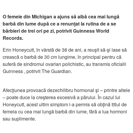
O femeie din Michigan a ajuns să aibă cea mai lungă
barbă din lume după ce a renunţat la rutina de a se
bărbieri de trei ori pe zi, potrivit Guinness World
Records.
Erin Honeycutt, în vârstă de 38 de ani, a reuşit să-şi lase să
crească o barbă de 30 cm lungime, în principal pentru că
suferă de sindromul ovarian polichistic, au transmis oficialii
Guinness , potrivit The Guardian.
Afecţiunea provoacă dezechilibru hormonal şi – printre altele
– poate duce la creşterea excesivă a părului. În cazul lui
Honeycutt, acest ultim simptom i-a permis să obţină titlul de
femeia cu cea mai lungă barbă din lume, fără a lua hormoni
sau suplimente.