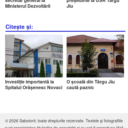
secretar general la
președinte la USR Târgu
Ministerul Dezvoltării
Jiu
Citește și:
Investiție importantă la
O școală din Târgu Jiu
Spitalul Orășenesc Novaci
caută paznic
© 2026 Sabotorii; toate drepturile rezervate. Textele şi fotografiile
sunt proprietatea titularilor de copyright şi nu pot fi reproduse fără