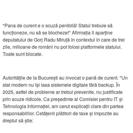
"Pana de curent e o scuză penibilă! Statul trebuie să
funcționeze, nu să se blocheze!" Afirmația îi aparține
deputatului de Gorj Radu Miruță în contextul în care de trei
zile, milioane de români nu pot folosi platformele statului.
Toate sunt blocate.
Autoritățile de la București au invocat o pană de curent. "Un
stat modern nu își lasa sistemele digitale fără backup. În
2025, astfel de probleme ar trebui prevenite, nu justificate
prin scuze ridicole. Ca președinte al Comisiei pentru IT și
Tehnologia Informației, am cerut explicații clare din partea
responsabililor. Cetățenii plătitori de taxe și impozite au
dreptul să știe: