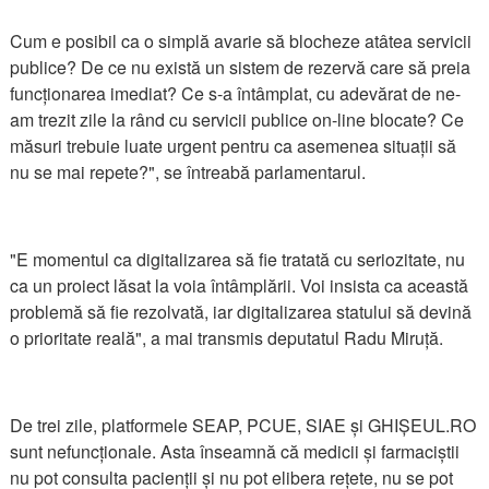
Cum e posibil ca o simplă avarie să blocheze atâtea servicii
publice? De ce nu există un sistem de rezervă care să preia
funcționarea imediat? Ce s-a întâmplat, cu adevărat de ne-
am trezit zile la rând cu servicii publice on-line blocate? Ce
măsuri trebuie luate urgent pentru ca asemenea situații să
nu se mai repete?", se întreabă parlamentarul.
"E momentul ca digitalizarea să fie tratată cu seriozitate, nu
ca un proiect lăsat la voia întâmplării. Voi insista ca această
problemă să fie rezolvată, iar digitalizarea statului să devină
o prioritate reală", a mai transmis deputatul Radu Miruță.
De trei zile, platformele SEAP, PCUE, SIAE și GHIȘEUL.RO
sunt nefuncționale. Asta înseamnă că medicii și farmaciștii
nu pot consulta pacienții și nu pot elibera rețete, nu se pot