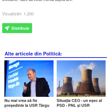
Vizualizări: 1,200
Distribuie
Alte articole din Politică:
Nu mai vrea să fie
Situația CEO - un eșec al
președinte la USR Târgu
PSD - PNL și USR