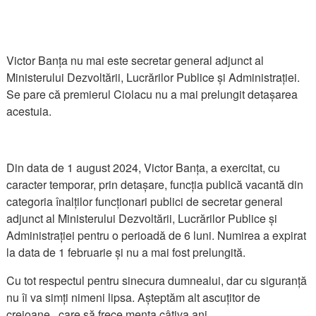
Victor Banța nu mai este secretar general adjunct al
Ministerului Dezvoltării, Lucrărilor Publice și Administrației.
Se pare că premierul Ciolacu nu a mai prelungit detașarea
acestuia.
Din data de 1 august 2024, Victor Banța, a exercitat, cu
caracter temporar, prin detașare, funcția publică vacantă din
categoria înalților funcționari publici de secretar general
adjunct al Ministerului Dezvoltării, Lucrărilor Publice și
Administrației pentru o perioadă de 6 luni. Numirea a expirat
la data de 1 februarie și nu a mai fost prelungită.
Cu tot respectul pentru sinecura dumnealui, dar cu siguranță
nu îi va simți nimeni lipsa. Așteptăm alt ascuțitor de
creioane, care să frece menta câțiva ani.