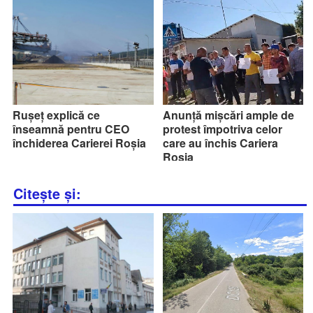
Rușeț explică ce
Anunță mișcări ample de
înseamnă pentru CEO
protest împotriva celor
închiderea Carierei Roșia
care au închis Cariera
Roșia
Citește și: