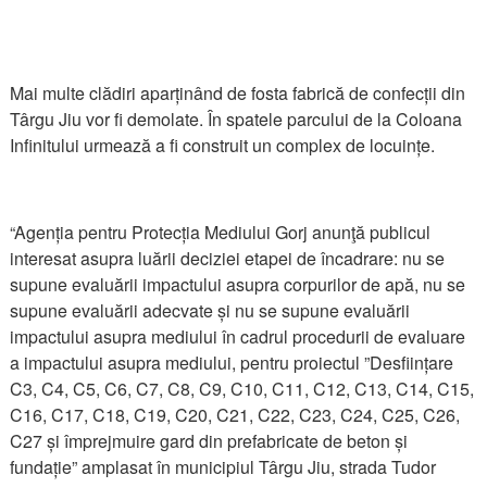
Mai multe clădiri aparținând de fosta fabrică de confecții din
Târgu Jiu vor fi demolate. În spatele parcului de la Coloana
Infinitului urmează a fi construit un complex de locuințe.
“Agenția pentru Protecția Mediului Gorj anunţă publicul
interesat asupra luării deciziei etapei de încadrare: nu se
supune evaluării impactului asupra corpurilor de apă, nu se
supune evaluării adecvate și nu se supune evaluării
impactului asupra mediului în cadrul procedurii de evaluare
a impactului asupra mediului, pentru proiectul ”Desființare
C3, C4, C5, C6, C7, C8, C9, C10, C11, C12, C13, C14, C15,
C16, C17, C18, C19, C20, C21, C22, C23, C24, C25, C26,
C27 și împrejmuire gard din prefabricate de beton și
fundație” amplasat în municipiul Târgu Jiu, strada Tudor