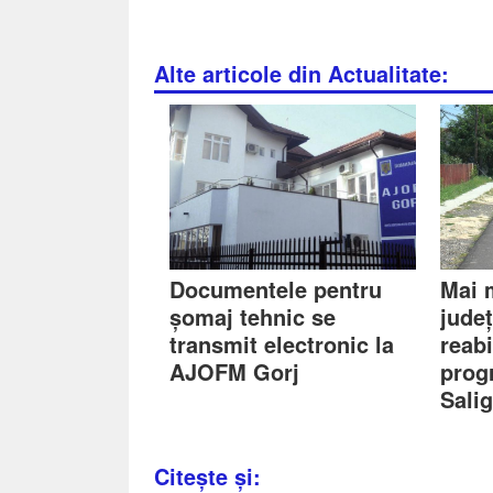
Alte articole din Actualitate:
Documentele pentru
Mai 
șomaj tehnic se
jude
transmit electronic la
reabi
AJOFM Gorj
prog
Sali
Citește și: