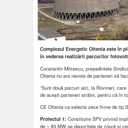
Complexul Energetic Oltenia este în pl
în vederea realizării parcurilor fotovol
Constantin Mitrescu, președintele Sindica
Oltenia nu are nevoie de parteneri să facă
“Sunt două parcuri aici, la Rovinari, car
de acești parteneri străini, pentru că în t
CE Oltenia va selecta zece firme de tip 
Constituire SPV privind impl
Proiectul 1:
de ~ 83 MW pe depozitele de zgură și ce