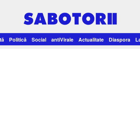
tă
Politică
Social
antiVirale
Actualitate
Diaspora
L