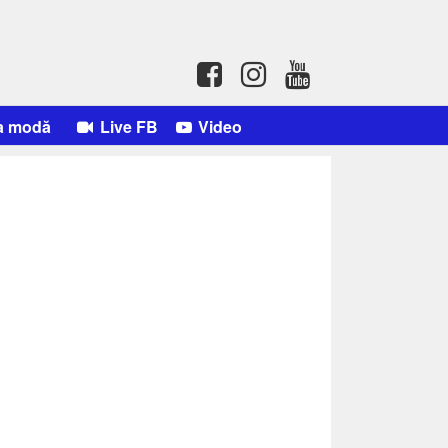
a modă
Live FB
Video