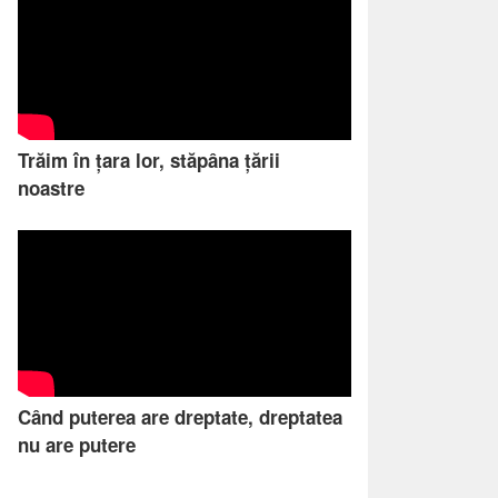
Trăim în țara lor, stăpâna țării
noastre
Când puterea are dreptate, dreptatea
nu are putere