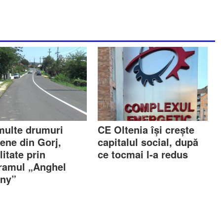
multe drumuri
CE Oltenia își crește
țene din Gorj,
capitalul social, după
litate prin
ce tocmai l-a redus
ramul „Anghel
gny”