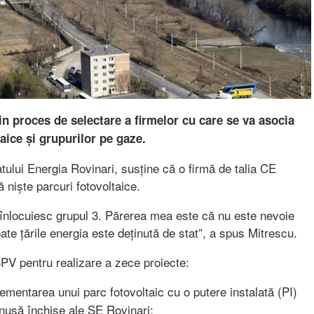
in proces de selectare a firmelor cu care se va asocia
taice și grupurilor pe gaze.
tului Energia Rovinari, susține că o firmă de talia CE
 niște parcuri fotovoltaice.
e înlocuiesc grupul 3. Părerea mea este că nu este nevoie
oate țările energia este deținută de stat”, a spus Mitrescu.
SPV pentru realizare a zece proiecte:
ementarea unui parc fotovoltaic cu o putere instalată (PI)
nușă închise ale SE Rovinari;