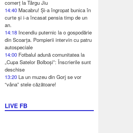
comerț la Târgu Jiu
14:40
Macabru! Și-a îngropat bunica în
curte și i-a încasat pensia timp de un
an.
14:18
Incendiu puternic la o gospodărie
din Scoarța. Pompierii intervin cu patru
autospeciale
14:00
Fotbalul adună comunitatea la
„Cupa Satelor Bolboși”: Înscrierile sunt
deschise
13:20
La un muzeu din Gorj se vor
“vâna” stele căzătoare!
LIVE FB