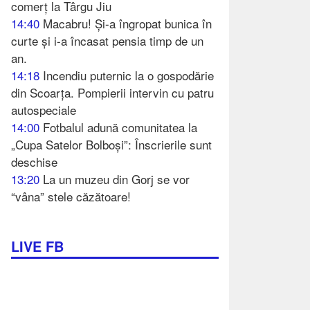
comerț la Târgu Jiu
14:40
Macabru! Și-a îngropat bunica în
curte și i-a încasat pensia timp de un
an.
14:18
Incendiu puternic la o gospodărie
din Scoarța. Pompierii intervin cu patru
autospeciale
14:00
Fotbalul adună comunitatea la
„Cupa Satelor Bolboși”: Înscrierile sunt
deschise
13:20
La un muzeu din Gorj se vor
“vâna” stele căzătoare!
LIVE FB