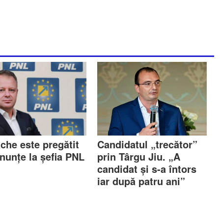
che este pregătit
Candidatul „trecător”
enunțe la șefia PNL
prin Târgu Jiu. „A
!
candidat și s-a întors
iar după patru ani”