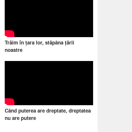
Trăim în țara lor, stăpâna țării
noastre
Când puterea are dreptate, dreptatea
nu are putere