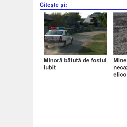
Citește și:
Minoră bătută de fostul
Miner
iubit
neca
elico