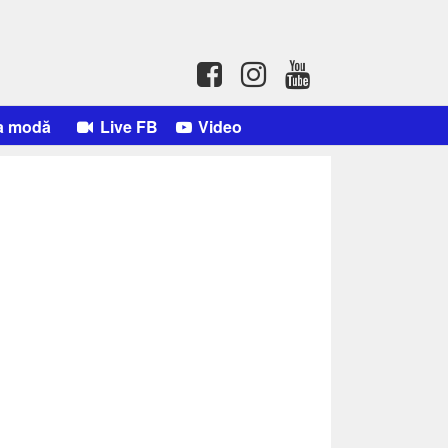
a modă
Live FB
Video