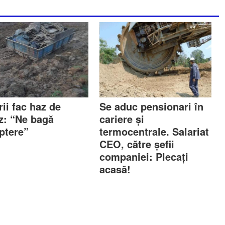
ii fac haz de
Se aduc pensionari în
z: “Ne bagă
cariere și
ptere”
termocentrale. Salariat
CEO, către șefii
companiei: Plecați
acasă!