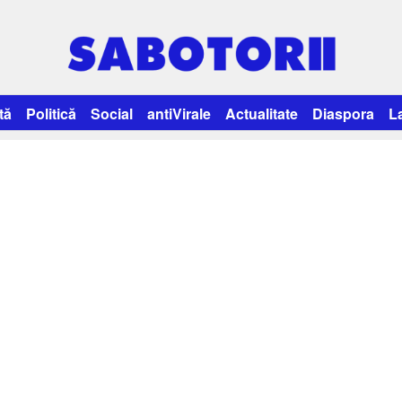
tă
Politică
Social
antiVirale
Actualitate
Diaspora
L