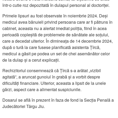
într-o cutie roz depozitată în dulapul personal al doctoriței.
Primele lipsuri au fost observate în noiembrie 2024. Deși
medicul avea bănuieli privind persoana care ar fi pătruns în
cabinet, aceasta nu a alertat imediat poliția, fiind în acea
perioadă copleșită de problemele de sănătate ale soțului,
care a decedat ulterior. În dimineața de 14 decembrie 2024,
după o tură la care fusese planificată asistenta Țîrcă,
medicul a găsit pe podea un set de chei asemănător celor
de la dulap și a cerut explicații.
Rechizitoriul consemnează că Țîrcă s-a arătat „vizibil
agitată”, a aruncat gunoiul în grabă și a vorbit despre
dificultăți financiare. Ulterior, aceasta a lipsit de la unele
gărzi, aspect care a alimentat suspiciunile.
Dosarul se află în prezent în faza de fond la Secția Penală a
Judecătoriei Târgu Jiu.