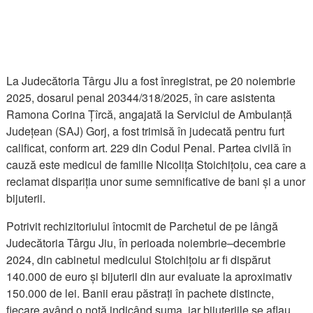
La Judecătoria Târgu Jiu a fost înregistrat, pe 20 noiembrie
2025, dosarul penal 20344/318/2025, în care asistenta
Ramona Corina Țîrcă, angajată la Serviciul de Ambulanță
Județean (SAJ) Gorj, a fost trimisă în judecată pentru furt
calificat, conform art. 229 din Codul Penal. Partea civilă în
cauză este medicul de familie Nicolița Stoichițoiu, cea care a
reclamat dispariția unor sume semnificative de bani și a unor
bijuterii.
Potrivit rechizitoriului întocmit de Parchetul de pe lângă
Judecătoria Târgu Jiu, în perioada noiembrie–decembrie
2024, din cabinetul medicului Stoichițoiu ar fi dispărut
140.000 de euro și bijuterii din aur evaluate la aproximativ
150.000 de lei. Banii erau păstrați în pachete distincte,
fiecare având o notă indicând suma, iar bijuteriile se aflau