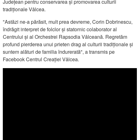
Județean pentru conservarea și promovarea culturii
tradiționale Vâlcea.
"Astăzi ne-a părăsit, mult prea devreme, Corin Dobrinescu,
îndrăgit interpret de folclor și statornic colaborator al
Centrului și al Orchestrei Rapsodia Vâlceană. Regretăm
profund pierderea unui prieten drag al culturii tradiționale și
suntem alături de familia îndurerată", a transmis pe
Facebook Centrul Creației Vâlcea.