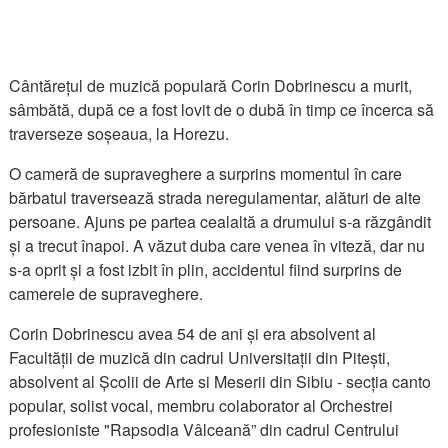
Cântărețul de muzică populară Corin Dobrinescu a murit,
sâmbătă, după ce a fost lovit de o dubă în timp ce încerca să
traverseze soșeaua, la Horezu.
O cameră de supraveghere a surprins momentul în care
bărbatul traversează strada neregulamentar, alături de alte
persoane. Ajuns pe partea cealaltă a drumului s-a răzgândit
și a trecut înapoi. A văzut duba care venea în viteză, dar nu
s-a oprit și a fost izbit în plin, accidentul fiind surprins de
camerele de supraveghere.
Corin Dobrinescu avea 54 de ani și era absolvent al
Facultății de muzică din cadrul Universitații din Pitești,
absolvent al Școlii de Arte si Meserii din Sibiu - secția canto
popular, solist vocal, membru colaborator al Orchestrei
profesioniste "Rapsodia Vâlceană” din cadrul Centrului