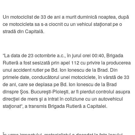
Un motociclist de 33 de ani a murit duminică noaptea, după
ce motocicleta sa s-a ciocnit cu un vehicul staţionat pe o
stradă din Capitală.
”La data de 23 octombrie a.c., în jurul orei 00:40, Brigada
Rutieră a fost sesizată prin apel 112 cu privire la producerea
unui accident rutier pe Bd. Ion Ionescu de la Brad. Din
primele date, conducătorul unei motociclete, în vârstă de 33
de ani, care se deplasa pe Bd. Ion Ionescu de la Brad
dinspre Şos. Bucureşti-Ploieşti, ar fi pierdut controlul asupra
direcţiei de mers şi a intrat în coliziune cu un autovehicul
staţionat”, a transmis Brigada Rutieră a Capitalei.
În urma impactului, motociclistul a decedat la faţa locului.