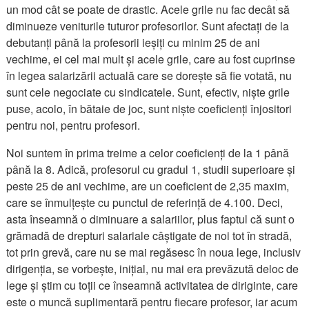
un mod cât se poate de drastic. Acele grile nu fac decât să
diminueze veniturile tuturor profesorilor. Sunt afectați de la
debutanți până la profesorii ieșiți cu minim 25 de ani
vechime, ei cel mai mult și acele grile, care au fost cuprinse
în legea salarizării actuală care se dorește să fie votată, nu
sunt cele negociate cu sindicatele. Sunt, efectiv, niște grile
puse, acolo, în bătaie de joc, sunt niște coeficienți înjositori
pentru noi, pentru profesori.
Noi suntem în prima treime a celor coeficienți de la 1 până
până la 8. Adică, profesorul cu gradul 1, studii superioare și
peste 25 de ani vechime, are un coeficient de 2,35 maxim,
care se înmulțește cu punctul de referință de 4.100. Deci,
asta înseamnă o diminuare a salariilor, plus faptul că sunt o
grămadă de drepturi salariale câștigate de noi tot în stradă,
tot prin grevă, care nu se mai regăsesc în noua lege, inclusiv
dirigenția, se vorbește, inițial, nu mai era prevăzută deloc de
lege și știm cu toții ce înseamnă activitatea de diriginte, care
este o muncă suplimentară pentru fiecare profesor, iar acum