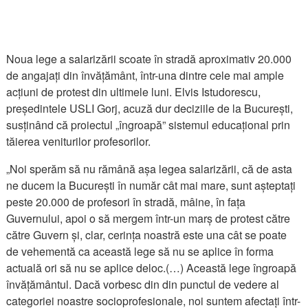
Noua lege a salarizării scoate în stradă aproximativ 20.000
de angajați din învățământ, într-una dintre cele mai ample
acțiuni de protest din ultimele luni. Elvis Istudorescu,
președintele USLI Gorj, acuză dur deciziile de la București,
susținând că proiectul „îngroapă” sistemul educațional prin
tăierea veniturilor profesorilor.
„Noi sperăm să nu rămână așa legea salarizării, că de asta
ne ducem la București în număr cât mai mare, sunt așteptați
peste 20.000 de profesori în stradă, mâine, în fața
Guvernului, apoi o să mergem într-un marș de protest către
către Guvern și, clar, cerința noastră este una cât se poate
de vehementă ca această lege să nu se aplice în forma
actuală ori să nu se aplice deloc.(…) Această lege îngroapă
învățământul. Dacă vorbesc din din punctul de vedere al
categoriei noastre socioprofesionale, noi suntem afectați într-