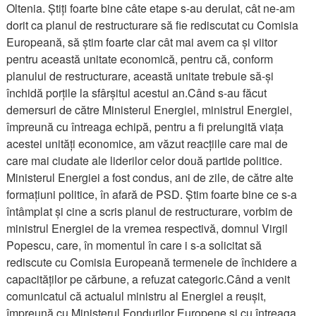
Oltenia. Știți foarte bine câte etape s-au derulat, cât ne-am
dorit ca planul de restructurare să fie rediscutat cu Comisia
Europeană, să știm foarte clar cât mai avem ca și viitor
pentru această unitate economică, pentru că, conform
planului de restructurare, această unitate trebuie să-și
închidă porțile la sfârșitul acestui an.Când s-au făcut
demersuri de către Ministerul Energiei, ministrul Energiei,
împreună cu întreaga echipă, pentru a fi prelungită viața
acestei unități economice, am văzut reacțiile care mai de
care mai ciudate ale liderilor celor două partide politice.
Ministerul Energiei a fost condus, ani de zile, de către alte
formațiuni politice, în afară de PSD. Știm foarte bine ce s-a
întâmplat și cine a scris planul de restructurare, vorbim de
ministrul Energiei de la vremea respectivă, domnul Virgil
Popescu, care, în momentul în care i s-a solicitat să
rediscute cu Comisia Europeană termenele de închidere a
capacităților pe cărbune, a refuzat categoric.Când a venit
comunicatul că actualul ministru al Energiei a reușit,
împreună cu Ministerul Fondurilor Europene și cu întreaga