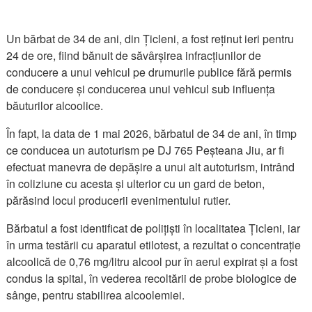
Un bărbat de 34 de ani, din Țicleni, a fost reținut ieri pentru
24 de ore, fiind bănuit de săvârșirea infracțiunilor de
conducere a unui vehicul pe drumurile publice fără permis
de conducere și conducerea unui vehicul sub influența
băuturilor alcoolice.
În fapt, la data de 1 mai 2026, bărbatul de 34 de ani, în timp
ce conducea un autoturism pe DJ 765 Peșteana Jiu, ar fi
efectuat manevra de depășire a unui alt autoturism, intrând
în coliziune cu acesta și ulterior cu un gard de beton,
părăsind locul producerii evenimentului rutier.
Bărbatul a fost identificat de polițiști în localitatea Țicleni, iar
în urma testării cu aparatul etilotest, a rezultat o concentrație
alcoolică de 0,76 mg/litru alcool pur în aerul expirat și a fost
condus la spital, în vederea recoltării de probe biologice de
sânge, pentru stabilirea alcoolemiei.