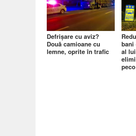
Defrișare cu aviz?
Redu
Două camioane cu
bani 
lemne, oprite în trafic
al lu
elimi
peco