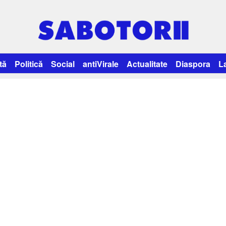
tă
Politică
Social
antiVirale
Actualitate
Diaspora
L