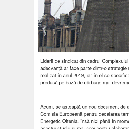
Liderii de sindicat din cadrul Complexului
adecvanță ar face parte dintr-o strategie
realizat în anul 2019, iar în el se specifi
produsă pe bază de cărbune mai devreme
Acum, se așteaptă un nou document de aces
Comisia Europeană pentru decalarea terme
Energetic Oltenia, însă nici până în momen
acestui studiu și mai apoi pentru elabora