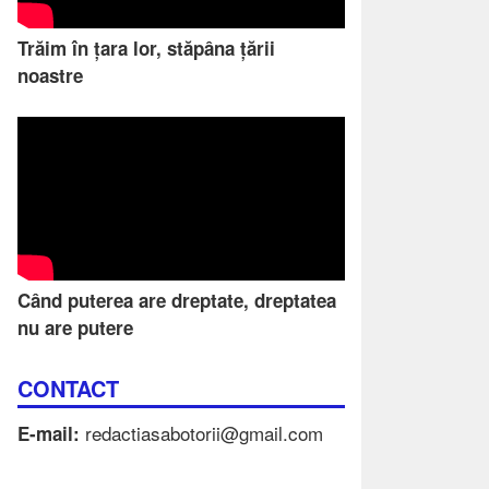
Trăim în țara lor, stăpâna țării
noastre
Când puterea are dreptate, dreptatea
nu are putere
CONTACT
redactiasabotorii@gmail.com
E-mail: