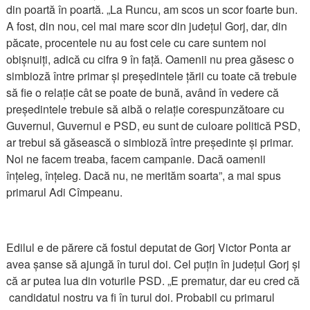
din poartă în poartă. „La Runcu, am scos un scor foarte bun.
A fost, din nou, cel mai mare scor din județul Gorj, dar, din
păcate, procentele nu au fost cele cu care suntem noi
obișnuiți, adică cu cifra 9 în față. Oamenii nu prea găsesc o
simbioză între primar și președintele țării cu toate că trebuie
să fie o relație cât se poate de bună, având în vedere că
președintele trebuie să aibă o relație corespunzătoare cu
Guvernul, Guvernul e PSD, eu sunt de culoare politică PSD,
ar trebui să găsească o simbioză între președinte și primar.
Noi ne facem treaba, facem campanie. Dacă oamenii
înțeleg, înțeleg. Dacă nu, ne merităm soarta”, a mai spus
primarul Adi Cîmpeanu.
Edilul e de părere că fostul deputat de Gorj Victor Ponta ar
avea șanse să ajungă în turul doi. Cel puțin în județul Gorj și
că ar putea lua din voturile PSD. „E prematur, dar eu cred că
candidatul nostru va fi în turul doi. Probabil cu primarul