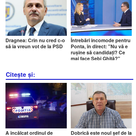
Dragnea: Crin nu cred c-o
Întrebări incomode pentru
să ia vreun vot de la PSD
Ponta, în direct: "Nu vă e
rușine să candidați? Ce
mai face Sebi Ghiță?"
Citește și:
A încălcat ordinul de
Dobrică este noul șef de la