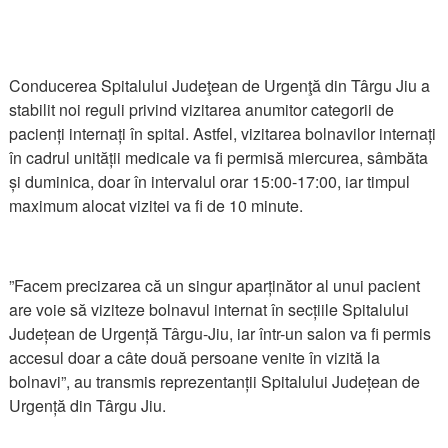
Conducerea Spitalului Judeţean de Urgenţă din Târgu Jiu a
stabilit noi reguli privind vizitarea anumitor categorii de
pacienți internați în spital. Astfel, vizitarea bolnavilor internați
în cadrul unității medicale va fi permisă miercurea, sâmbăta
și duminica, doar în intervalul orar 15:00-17:00, iar timpul
maximum alocat vizitei va fi de 10 minute.
”Facem precizarea că un singur aparținător al unui pacient
are voie să viziteze bolnavul internat în secțiile Spitalului
Județean de Urgență Târgu-Jiu, iar într-un salon va fi permis
accesul doar a câte două persoane venite în vizită la
bolnavi”, au transmis reprezentanții Spitalului Județean de
Urgență din Târgu Jiu.